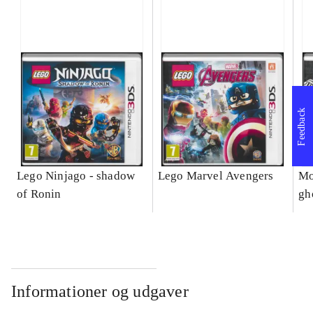
Feedback
Lego Ninjago - shadow
Lego Marvel Avengers
Mo
of Ronin
gh
Informationer og udgaver