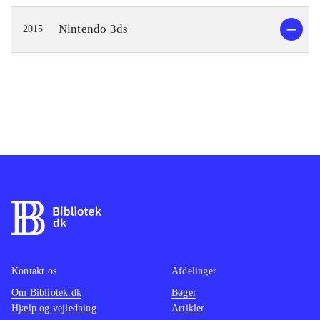
Nintendo 3ds
2015
Kontakt os
Afdelinger
Om Bibliotek.dk
Bøger
Hjælp og vejledning
Artikler