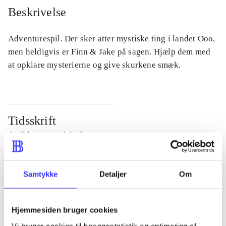
Beskrivelse
Adventurespil. Der sker atter mystiske ting i landet Ooo,
men heldigvis er Finn & Jake på sagen. Hjælp dem med
at opklare mysterierne og give skurkene smæk.
Tidsskrift
Artiklen er en del af
lorem ipsum dolor sit amet ...
Samtykke
Detaljer
Om
Tidsskrift
Artiklerne i
handler ofte om
Hjemmesiden bruger cookies
Vi bruger cookies til besøgsstatistik og optimering af