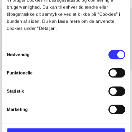
brugervenlighed. Du kan til enhver tid ændre eller
tilbagetrække dit samtykke ved at klikke på ”Cookies” i
bunden af siden. Du kan læse mere om de anvendte
cookies under ”Detaljer”.
Artikler med samme emner
Fra
Samtykkevalg
Nødvendig
Funktionelle
Statistik
Artikler
Alle registrerede artikler fordelt på udgivelser
Marketing
...