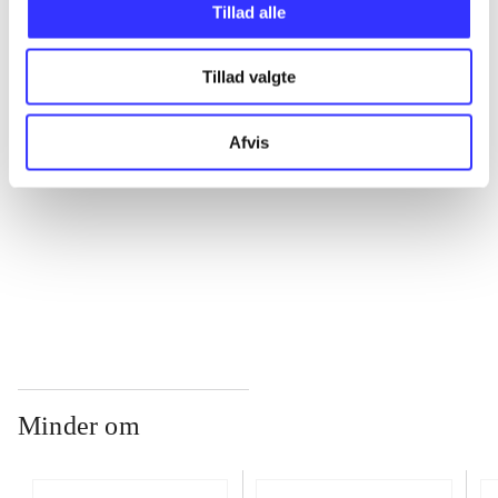
Tillad alle
...
Tillad valgte
...
Afvis
...
...
Minder om