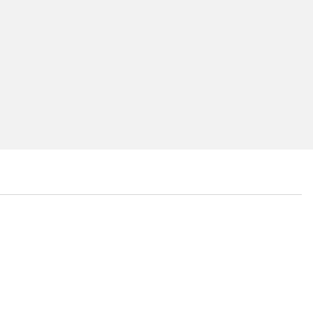
...
...