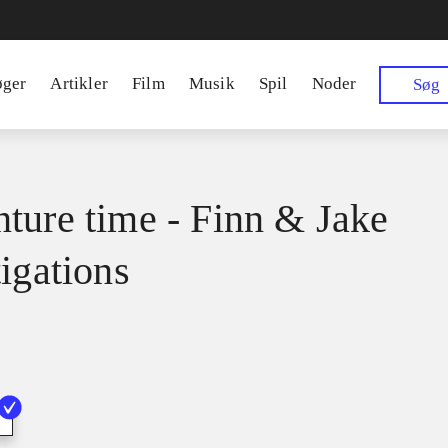
øger
Artikler
Film
Musik
Spil
Noder
Søg
ture time - Finn & Jake
tigations