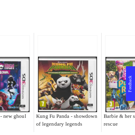
Feedback
- new ghoul
Kung Fu Panda - showdown
Barbie & her s
of legendary legends
rescue