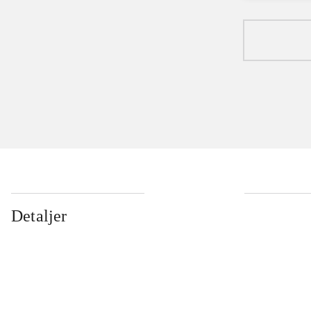
Detaljer
...
...
...
...