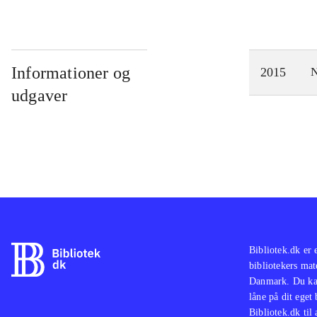
Informationer og
2015
N
udgaver
Bibliotek.dk er 
bibliotekers mat
Danmark. Du kan
låne på dit eget
Bibliotek.dk til