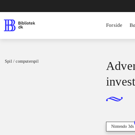
Forside
B
Spil / computerspil
Adven
inves
Nintendo 3ds