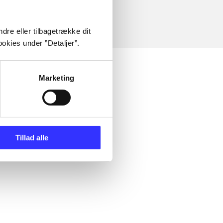
dre eller tilbagetrække dit
okies under ”Detaljer”.
Marketing
Tillad alle