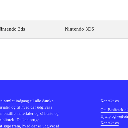
intendo 3ds
Nintendo 3DS
en samlet indgang til alle danske
Kontakt os
erialer og til hvad der udgives i
Om Bibliotek.d
 bestille materialer og så hente og
Hjælp og vejled
 bibliotek. Du kan bruge
Kontakt os
 at søge frem, hvad der er udgivet af