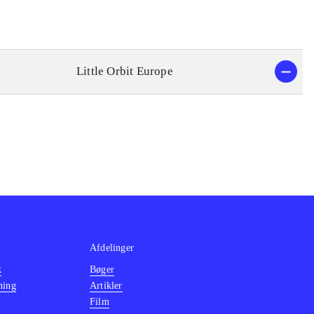
Little Orbit Europe
Afdelinger
k
Bøger
ning
Artikler
Film