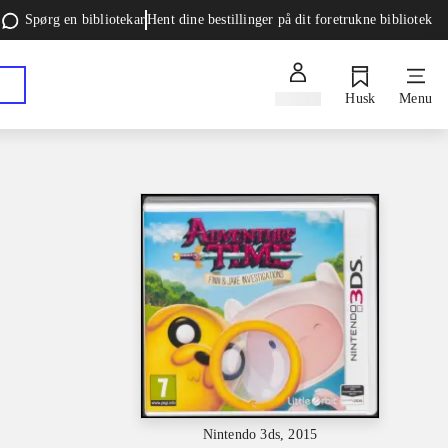
Spørg en bibliotekar
Hent dine bestillinger på dit foretrukne bibliotek
Log ind
Husk
Menu
Nintendo 3ds, 2015