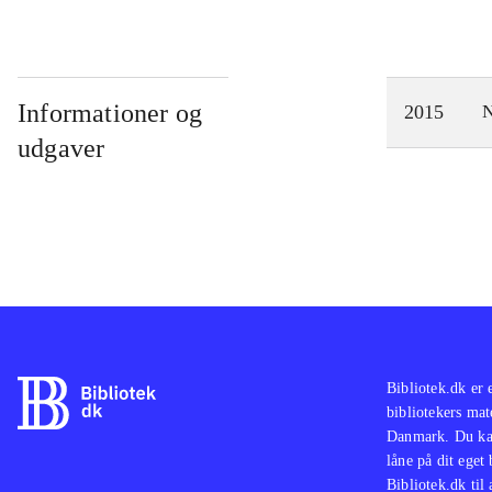
Informationer og
2015
N
udgaver
Bibliotek.dk er 
bibliotekers mat
Danmark. Du kan
låne på dit eget
Bibliotek.dk til