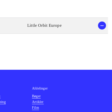
Little Orbit Europe
Afdelinger
k
Bøger
ning
Artikler
Film