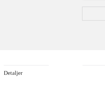
Detaljer
...
...
...
...