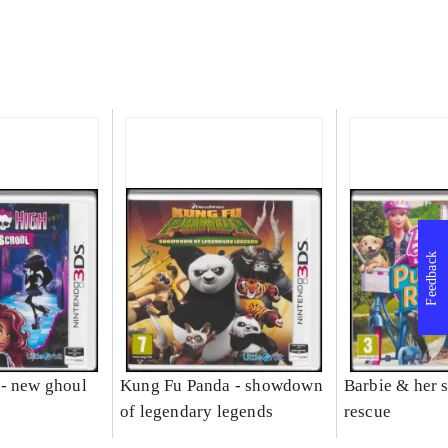
Feedback
- new ghoul
Kung Fu Panda - showdown
Barbie & her s
of legendary legends
rescue