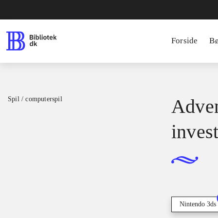
Forside
B
Spil / computerspil
Adven
inves
Nintendo 3ds