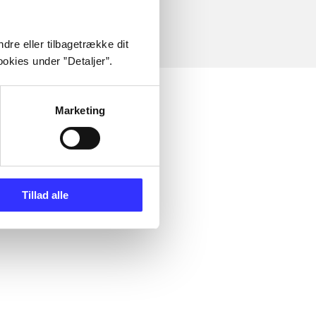
dre eller tilbagetrække dit
okies under ”Detaljer”.
Marketing
Tillad alle