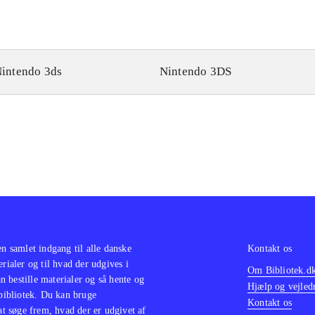
intendo 3ds
Nintendo 3DS
en samlet indgang til alle danske
Kontakt os
erialer og til hvad der udgives i
Om Bibliotek.d
 bestille materialer og så hente og
Hjælp og vejled
 bibliotek. Du kan bruge
Kontakt os
 at søge frem, hvad der er udgivet af