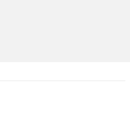
...
...