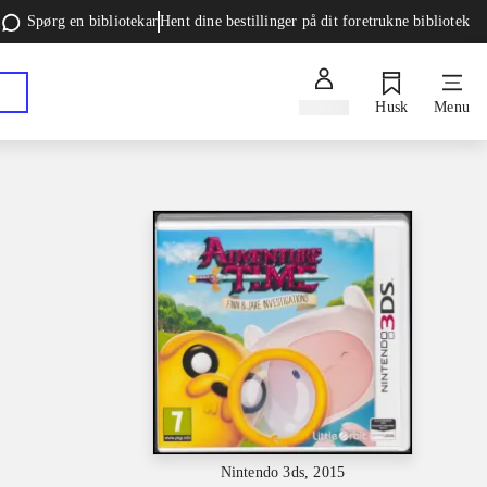
Spørg en bibliotekar
Hent dine bestillinger på dit foretrukne bibliotek
Log ind
Husk
Menu
Nintendo 3ds, 2015