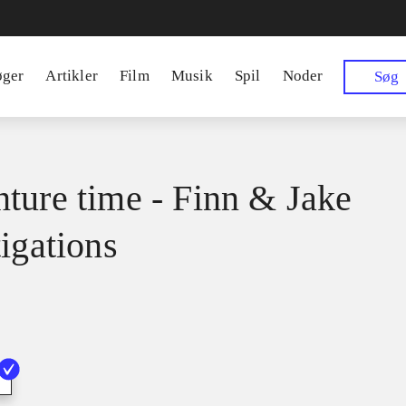
øger
Artikler
Film
Musik
Spil
Noder
Søg
ture time - Finn & Jake
tigations