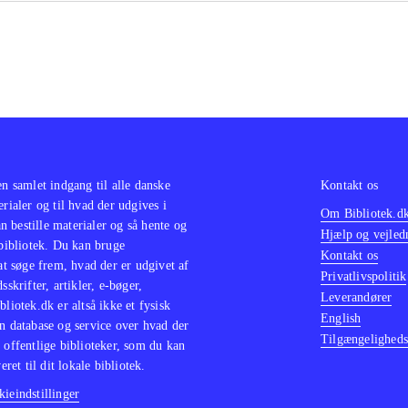
en samlet indgang til alle danske
Kontakt os
erialer og til hvad der udgives i
Om Bibliotek.d
 bestille materialer og så hente og
Hjælp og vejled
 bibliotek. Du kan bruge
Kontakt os
 at søge frem, hvad der er udgivet af
Privatlivspolitik
sskrifter, artikler, e-bøger,
Leverandører
bliotek.dk er altså ikke et fysisk
English
n database og service over hvad der
Tilgængeligheds
 offentlige biblioteker, som du kan
eret til dit lokale bibliotek.
ieindstillinger