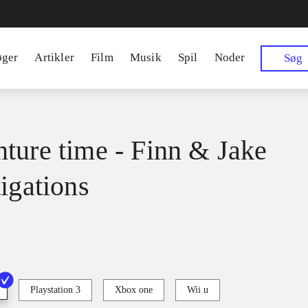
øger
Artikler
Film
Musik
Spil
Noder
Søg
ture time - Finn & Jake
tigations
Playstation 3
Xbox one
Wii u