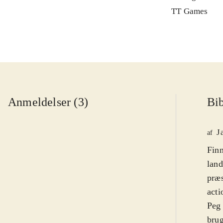
TT Games
Anmeldelser (3)
Bib
J
af
Finn
land
præs
acti
Peg 
brug