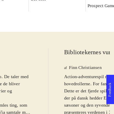
Prospect Gam
Bibliotekernes vurd
Finn Christiansen
af
o. De taler med
Action-adventurespil med 
e de bliver
hovedrollerne. For fans af
Feedback
rier og
Dette er det fjerde spil,
der på dansk hedder Eventy
amles ting, som
sæsoner og den syvende er
. Via samtale med
præsenteres verdenen i 3D.