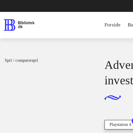
Forside
B
Spil / computerspil
Adven
inves
Playstation 4