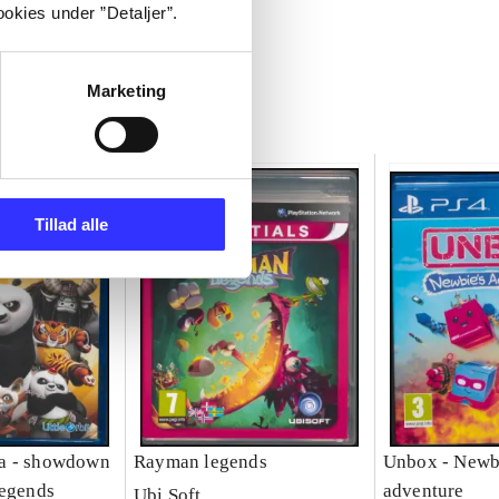
okies under ”Detaljer”.
Marketing
Tillad alle
a - showdown
Rayman legends
Unbox - Newb
legends
adventure
Ubi Soft