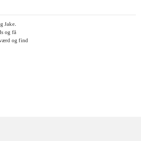
g Jake.
ds og få
sværd og find