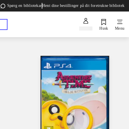
Spørg en bibliotekar
Hent dine bestillinger på dit foretrukne bibliotek
Log ind
Husk
Menu