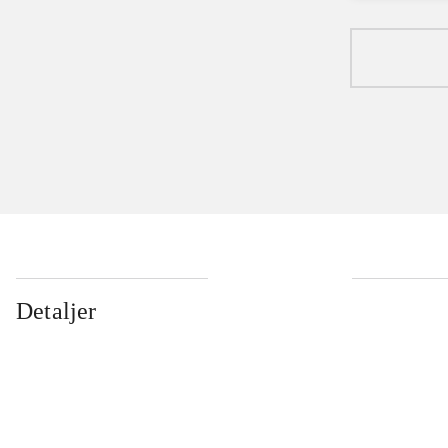
Detaljer
...
...
...
...