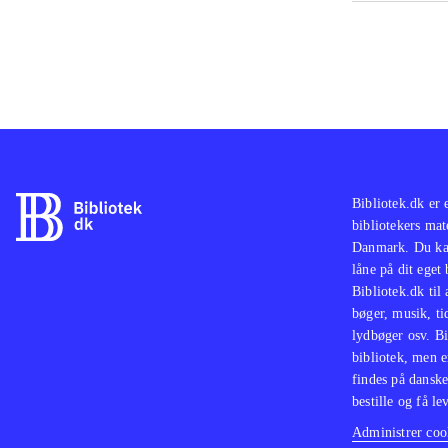
Bibliotek.dk er 
bibliotekers mat
Danmark. Du kan
låne på dit eget
Bibliotek.dk til
bøger, musik, tid
lydbøger osv. Bi
bibliotek, men e
findes på danske
bestille og få lev
Administrer cook