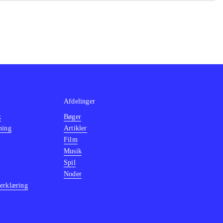
Afdelinger
k
Bøger
ning
Artikler
Film
Musik
Spil
Noder
erklæring