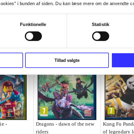
ookies” i bunden af siden. Du kan læse mere om de anvendte co
Funktionelle
Statistik
Tillad valgte
ie -
Dragons - dawn of the new
Kung Fu Pand
riders
of legendary 