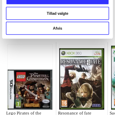
Tillad valgte
Afvis
Minder om
Lego Pirates of the
Resonance of fate
Sa