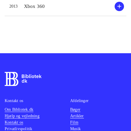
de problemer, som har plaget
Xbox 360
2013
kongeriget i form af kidnapninger og
tyverier. Desværre lever gameplay
ikke helt op til seriens gode oplæg.
Der er desværre for lidt at komme
efter i de 100 levels man skal
udforske lidt a la Diablo - en serie af
en helt anden kvalitet, og som er
uden sammenligning i øvrigt. Levels
er for ensformigt designede og action
består mest i at smadre et par fjender
i ny og næ, og i at samle power-ups,
Kontakt os
Afdelinger
som hver 5 level skal veksles til
Om Bibliotek.dk
Bøger
forskellige forbedringer af
Hjælp og vejledning
Artikler
spilfiguren. Det der ikke er brugt
Kontakt os
Film
forsvinder via en Candy-Tax, når
Privatlivspolitik
Musik