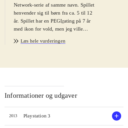
Network-serie af samme navn. Spillet
henvender sig til børn fra ca. 5 til 12
år. Spillet har en PEGIr̲ating på 7 år
med ikon for vold, men jeg ville
uden skrupler lade en 5-årig spille
Læs hele vurderingen
det. Spillet er på engelsk
.
Spillet foregår i landet Ooo, og
figurerne i spillet er både sjove og
fantasifulde. Man kan møde varulve
der vil kramme, talende kanelboller
og meget andet. Prinsesse
Bubblegum - og ja, hun er lavet af
Informationer og udgaver
tyggegummi - har tilkaldt
hovedpersonerne, Finn the Human og
Playstation 3
2013
Jake the Dog, og har sendt dem ned i
de kongelige fangekældre for at løse