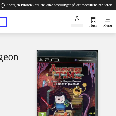
Spørg en bibliotekar
Hent dine bestillinger på dit foretrukne bibliotek
Log ind
Husk
Menu
ngeon