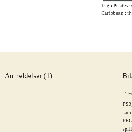
Lego Pirates o
Caribbean : t
Anmeldelser (1)
Bib
F
af
PS3,
samm
PEGI
spil