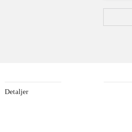
Detaljer
...
...
...
...