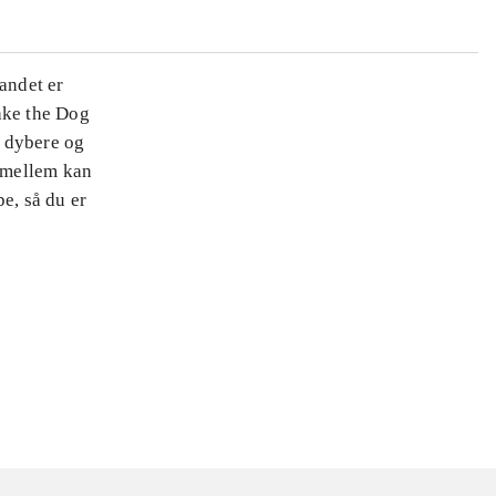
andet er
ake the Dog
g dybere og
 mellem kan
e, så du er