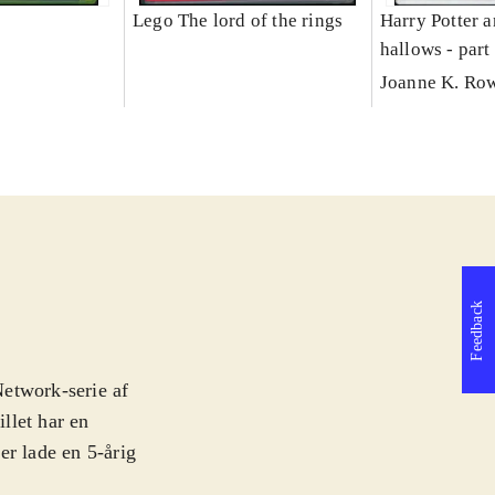
Lego The lord of the rings
Harry Potter a
hallows - part
Joanne K. Ro
Feedback
Network-serie af
illet har en
er lade en 5-årig