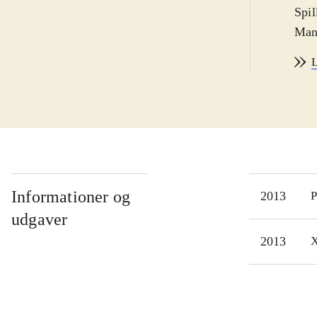
Spil
Man 
Prin
L
hove
kong
form
seri
skal
samm
mest
Informationer og
2013
P
leve
udgaver
brug
2013
X
udlø
arbe
I pr
kval