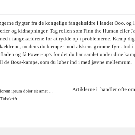
ngerne flygter fra de kongelige fangekældre i landet Ooo, og l
verier og kidnapninger. Tag rollen som Finn the Human eller J
 ned i fangekældrene for at rydde op i problemerne. Kæmp di
 kældrene, medens du kæmper mod alskens grimme fyre. Ind i
rfladen og få Power-up's for det du har samlet under dine kamp
 til de Boss-kampe, som du løber ind i med jævne mellemrum.
Artiklerne i
handler ofte om
lorem ipsum dolor sit amet ...
Tidsskrift