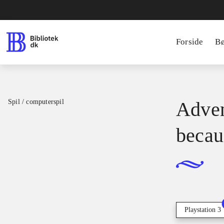
Forside
B
Spil / computerspil
Adven
becau
Playstation 3