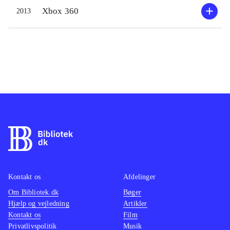
de problemer, som har plaget
Xbox 360
2013
kongeriget i form af kidnapninger og
tyverier. Desværre lever gameplay
ikke helt op til seriens gode oplæg.
Der er desværre for lidt at komme
efter i de 100 levels man skal
udforske lidt a la Diablo - en serie af
en helt anden kvalitet, og som er
uden sammenligning i øvrigt. Levels
er for ensformigt designede og action
består mest i at smadre et par fjender
i ny og næ, og i at samle power-ups,
Kontakt os
Afdelinger
som hver 5 level skal veksles til
Om Bibliotek.dk
Bøger
forskellige forbedringer af
Hjælp og vejledning
Artikler
spilfiguren. Det der ikke er brugt
Kontakt os
Film
forsvinder via en Candy-Tax, når
Privatlivspolitik
Musik