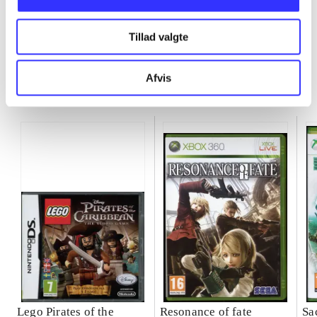
Tillad valgte
Afvis
Minder om
Lego Pirates of the
Resonance of fate
Sa