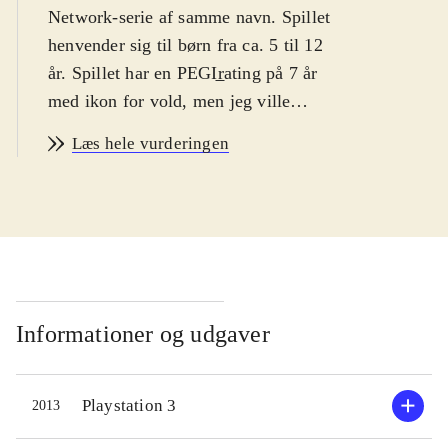
Network-serie af samme navn. Spillet
henvender sig til børn fra ca. 5 til 12
år. Spillet har en PEGIr̲ating på 7 år
med ikon for vold, men jeg ville
uden skrupler lade en 5-årig spille
Læs hele vurderingen
det. Spillet er på engelsk
.
Spillet foregår i landet Ooo, og
figurerne i spillet er både sjove og
fantasifulde. Man kan møde varulve
der vil kramme, talende kanelboller
og meget andet. Prinsesse
Bubblegum - og ja, hun er lavet af
Informationer og udgaver
tyggegummi - har tilkaldt
hovedpersonerne, Finn the Human og
Playstation 3
2013
Jake the Dog, og har sendt dem ned i
de kongelige fangekældre for at løse