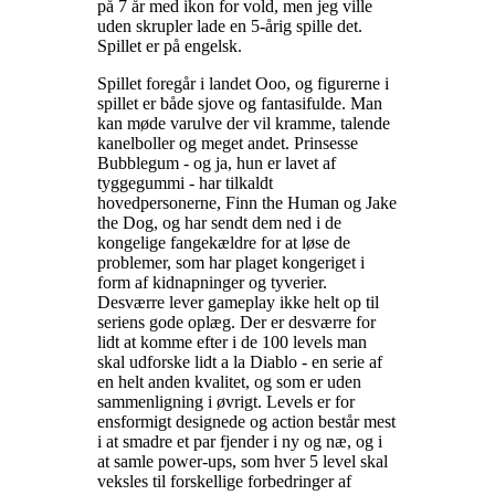
på 7 år med ikon for vold, men jeg ville
uden skrupler lade en 5-årig spille det.
Spillet er på engelsk
.
Spillet foregår i landet Ooo, og figurerne i
spillet er både sjove og fantasifulde. Man
kan møde varulve der vil kramme, talende
kanelboller og meget andet. Prinsesse
Bubblegum - og ja, hun er lavet af
tyggegummi - har tilkaldt
hovedpersonerne, Finn the Human og Jake
the Dog, og har sendt dem ned i de
kongelige fangekældre for at løse de
problemer, som har plaget kongeriget i
form af kidnapninger og tyverier.
Desværre lever gameplay ikke helt op til
seriens gode oplæg. Der er desværre for
lidt at komme efter i de 100 levels man
skal udforske lidt a la Diablo - en serie af
en helt anden kvalitet, og som er uden
sammenligning i øvrigt. Levels er for
ensformigt designede og action består mest
i at smadre et par fjender i ny og næ, og i
at samle power-ups, som hver 5 level skal
veksles til forskellige forbedringer af