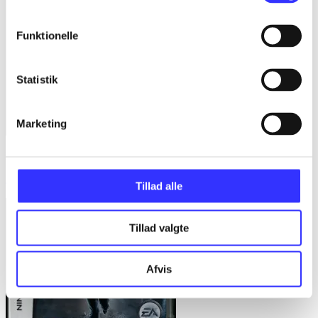
Funktionelle
Statistik
Marketing
Harry Potter and the deathly hallows - part 2
Joanne K. Rowling
Tillad alle
Tillad valgte
Afvis