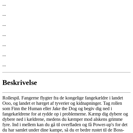
...
...
...
...
...
...
...
Beskrivelse
Rollespil. Fangerne flygter fra de kongelige fangekældre i landet
Ooo, og landet er hærget af tyverier og kidnapninger. Tag rollen
som Finn the Human eller Jake the Dog og begiv dig ned i
fangekældrene for at rydde op i problemerne. Kæmp dig dybere og
dybere ned i kældrene, medens du kæmper mod alskens grimme
fyre. Ind i mellem kan du gå til overfladen og få Power-up's for det
du har samlet under dine kampe, så du er bedre rustet til de Boss-