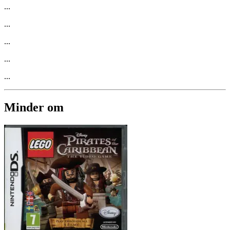
...
...
...
...
...
Minder om