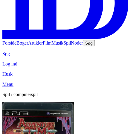
Forside
Bøger
Artikler
Film
Musik
Spil
Noder
Søg
Søg
Log ind
Husk
Menu
Spil / computerspil