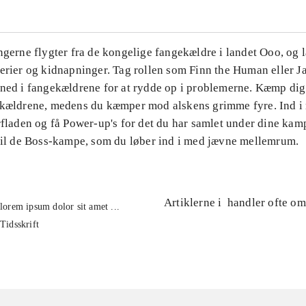
ngerne flygter fra de kongelige fangekældre i landet Ooo, og l
verier og kidnapninger. Tag rollen som Finn the Human eller J
 ned i fangekældrene for at rydde op i problemerne. Kæmp di
 kældrene, medens du kæmper mod alskens grimme fyre. Ind i
rfladen og få Power-up's for det du har samlet under dine kamp
 til de Boss-kampe, som du løber ind i med jævne mellemrum.
Artiklerne i
handler ofte om
lorem ipsum dolor sit amet ...
Tidsskrift