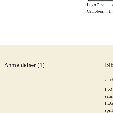
Lego Pirates o
Caribbean : t
Anmeldelser (1)
Bib
F
af
PS3,
samm
PEGI
spil