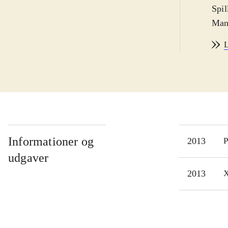
Spil
Man 
Prin
L
hove
kong
form
seri
skal
samm
mest
Informationer og
2013
P
leve
udgaver
brug
2013
X
udlø
arbe
I pr
kval