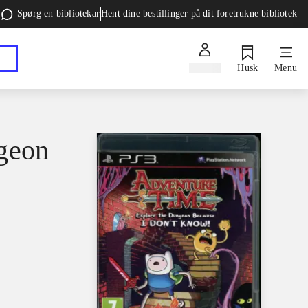
Spørg en bibliotekar
Hent dine bestillinger på dit foretrukne bibliotek
Log ind
Husk
Menu
ngeon