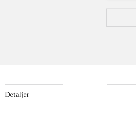
Detaljer
...
...
...
...