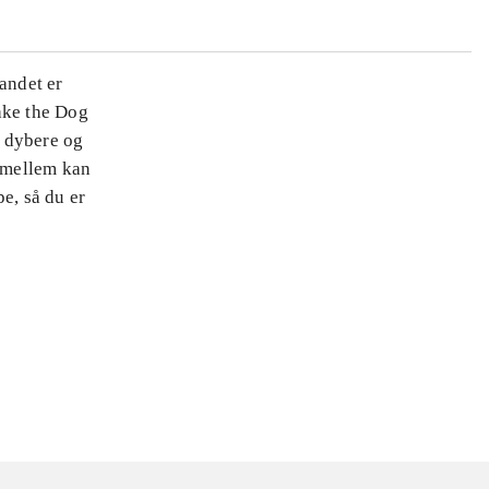
andet er
ake the Dog
g dybere og
 mellem kan
e, så du er