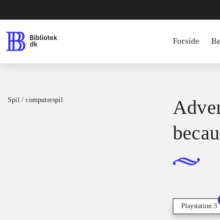
Forside
B
Spil / computerspil
Adven
becau
Playstation 3