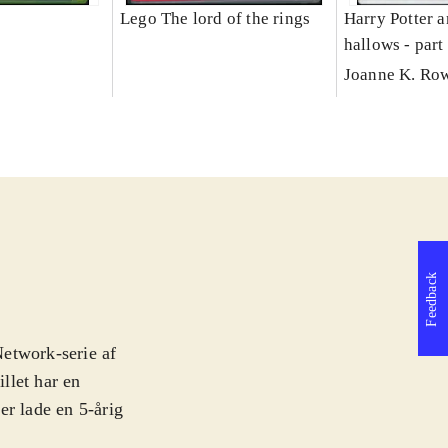
Lego The lord of the rings
Harry Potter a
hallows - part
Joanne K. Ro
Feedback
Network-serie af
illet har en
er lade en 5-årig