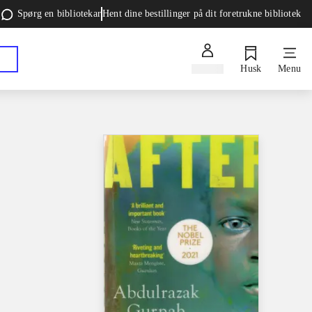
Spørg en bibliotekar
Hent dine bestillinger på dit foretrukne bibliotek
Log ind
Husk
Menu