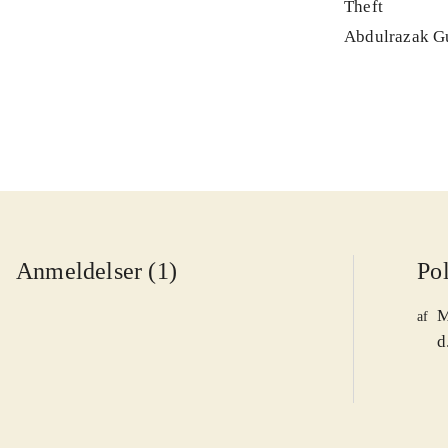
Theft
Abdulrazak G
Anmeldelser (1)
Pol
M
af
d