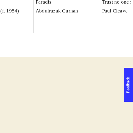
Paradis
Trust no one : 
(f. 1954)
Abdulrazak Gurnah
Paul Cleave
Feedback