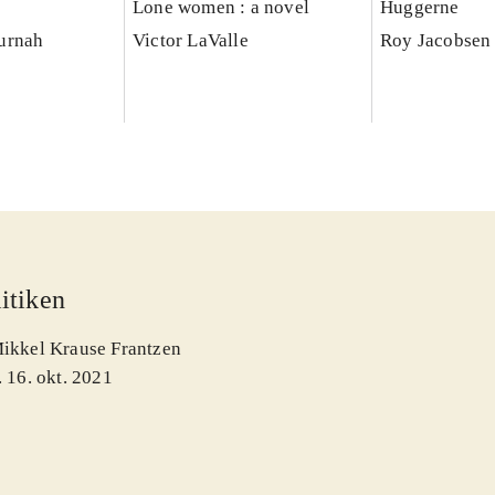
Lone women : a novel
Huggerne
urnah
Victor LaValle
Roy Jacobsen 
itiken
ikkel Krause Frantzen
. 16. okt. 2021