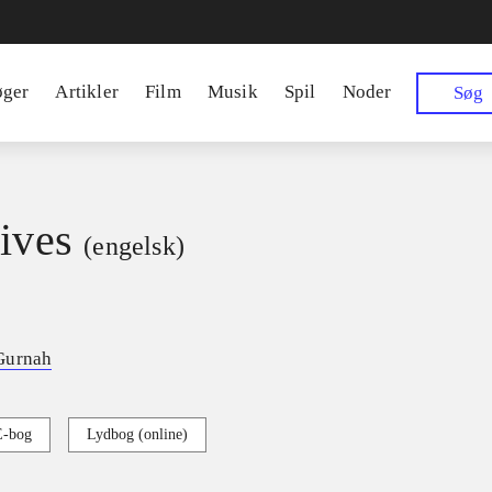
øger
Artikler
Film
Musik
Spil
Noder
Søg
lives
(engelsk)
Gurnah
E-bog
Lydbog (online)