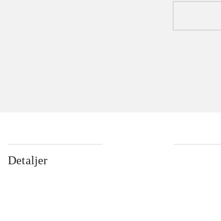
Detaljer
...
...
...
...