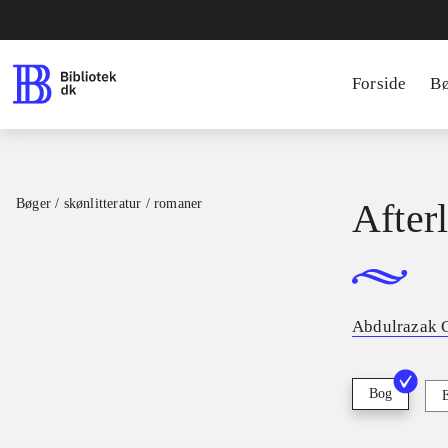
Forside
B
Bøger / skønlitteratur / romaner
After
Abdulrazak 
Bog