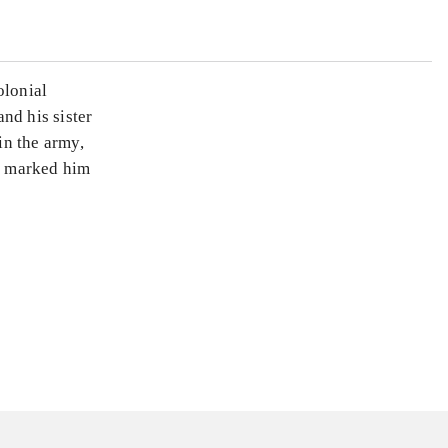
olonial
and his sister
in the army,
ut marked him