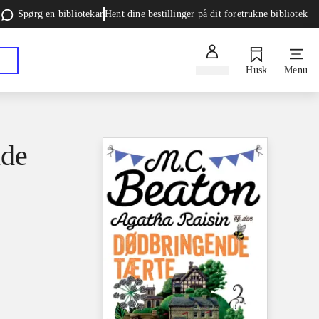
Spørg en bibliotekar
Hent dine bestillinger på dit foretrukne bibliotek
Log ind
Husk
Menu
nde