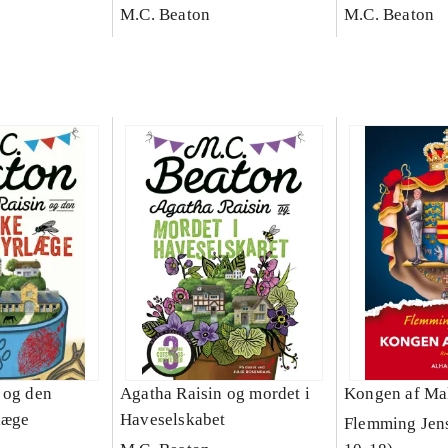
M.C. Beaton
M.C. Beaton
 og den
Agatha Raisin og mordet i
Kongen af M
læge
Haveselskabet
Flemming Jens