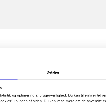
Detaljer
s
atistik og optimering af brugervenlighed. Du kan til enhver tid æn
ookies” i bunden af siden. Du kan læse mere om de anvendte co