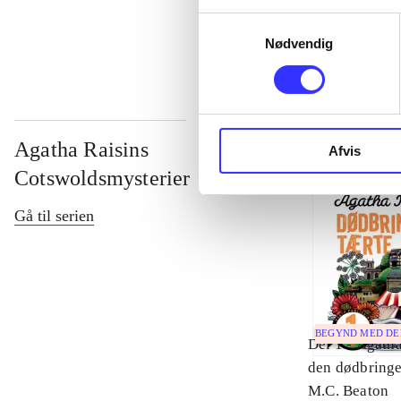
...
Samtykkevalg
Nødvendig
Agatha Raisins
Afvis
Cotswoldsmysterier
Gå til serien
BEGYND MED D
Del 1 -
Agatha
den dødbringe
M.C. Beaton