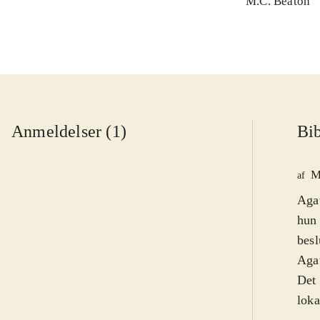
M.C. Beaton
Anmeldelser (1)
Bib
M
af
Agat
hun
besl
Agat
Det 
loka