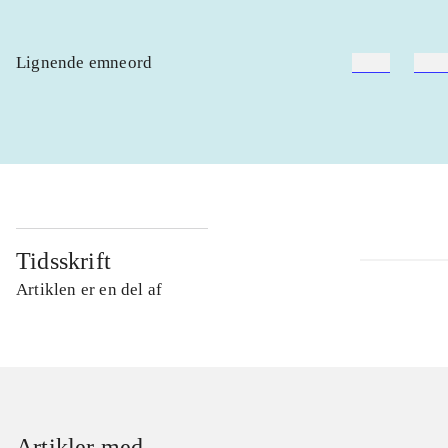
Lignende emneord
heste
børn
Tidsskrift
Artiklen er en del af
Artikler med