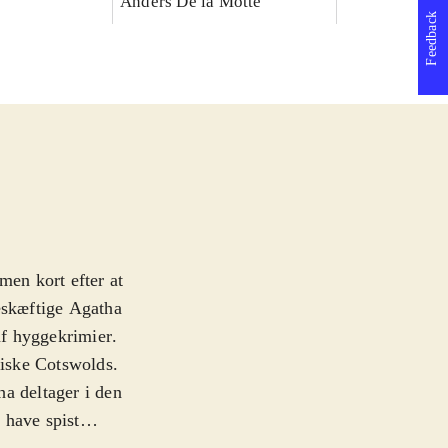
Anders De la Motte
Feedback
men kort efter at
skæftige Agatha
 af hyggekrimier
.
liske Cotswolds.
tha deltager i den
 have spist