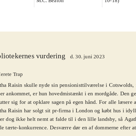
M.C. Beaton
10-18)
liotekernes vurdering
d. 30. juni 2023
erete Trap
ha Raisin skulle nyde sin pensionisttilværelse i Cotswolds, 
 er ankommet, er hun hovedmistænkt i en mordgåde. Den ge
utter sig for at opklare sagen på egen hånd. For alle læsere
ha Raisin har solgt sit pr-firma i London og købt hus i idyl
er dog ikke helt nemt at falde til i den lille landsby, så Aga
le tærte-konkurrence. Desværre dør en af dommerne efter at