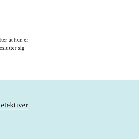
ter at hun er
slutter sig
detektiver