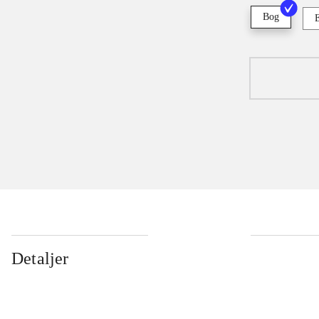
Bog
Detaljer
...
...
...