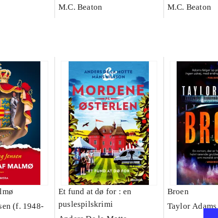
M.C. Beaton
M.C. Beaton
almø
Et fund at dø for : en
Broen
puslespilskrimi
en (f. 1948-
Taylor Adams