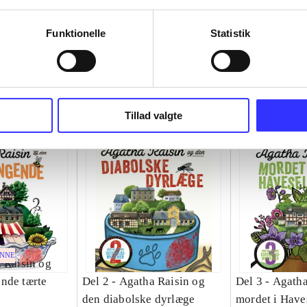
Funktionelle
Statistik
Tillad valgte
ENNE
 Raisin og
nde tærte
Del 2 -
Agatha Raisin og
Del 3 -
Agatha
den diabolske dyrlæge
mordet i Have