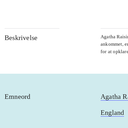
...
Beskrivelse
Agatha Raisin
ankommet, er
for at opklar
Emneord
Agatha R
England