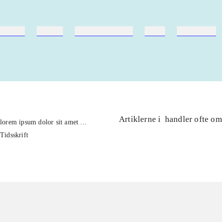
ebøger
ridning
hestesygdomme
vokal
sygdomme
Artiklerne i
handler ofte om
lorem ipsum dolor sit amet ...
Tidsskrift