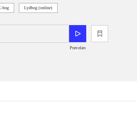
E-bog
Lydbog (online)
loading
Prøvelæs
...
...
...
...
...