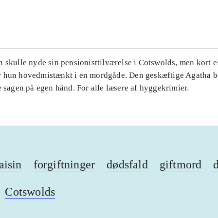
...
 skulle nyde sin pensionisttilværelse i Cotswolds, men kort ef
 hun hovedmistænkt i en mordgåde. Den geskæftige Agatha be
e sagen på egen hånd. For alle læsere af hyggekrimier.
aisin
forgiftninger
dødsfald
giftmord
Cotswolds