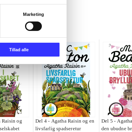
Marketing
Tillad alle
 Raisin og
Del 4 -
Agatha Raisin og en
Del 5 -
Agatha
selskabet
livsfarlig spadseretur
den ubudne br