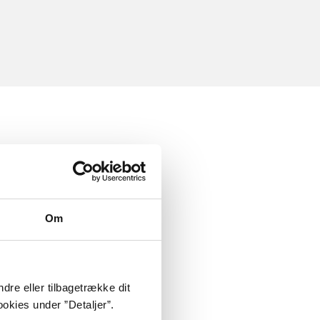
Om
dre eller tilbagetrække dit
okies under ”Detaljer”.