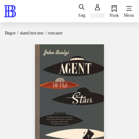
Søg
Log ind
Husk
Menu
Bøger / skønlitteratur / romaner