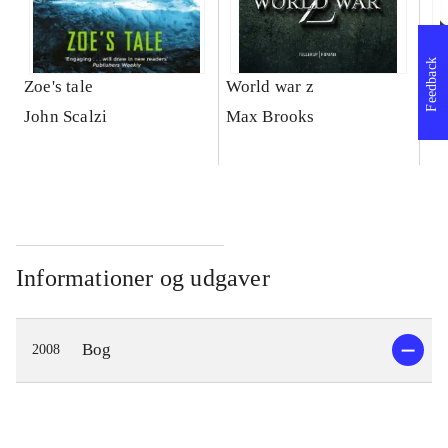
Feedback
Zoe's tale
World war z
Mø
John Scalzi
Max Brooks
Wi
Informationer og udgaver
Bog
2008