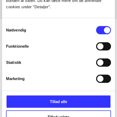
bunden af siden. Du kan læse mere om de anvendte
cookies under ”Detaljer”.
Samtykkevalg
Nødvendig
Artikler
Funktionelle
Alle registrerede artikler fordelt på udgivelser
Statistik
...
Marketing
...
...
Tillad alle
Tillad valgte