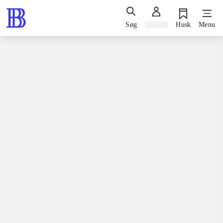
Søg
Log ind
Husk
Menu
Spil / computerspil
Playstation 3, 2011
Alice - madness returns