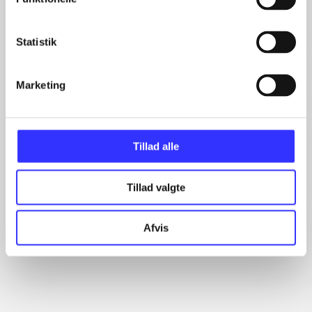
...
Statistik
Minder om
Marketing
Tillad alle
Tillad valgte
Afvis
Portal 2
Starhawk
Ba