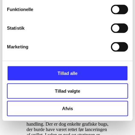
Alice har tilbragt 10 år på et
Funktionelle
sindssygehospital for børn. hvor hun har
fået hjælp til at glemme hendes fortid. Da
hun lokkes tilbage til Eventyrland er det
ikke et glædeligt gensyn, for her lurer
Statistik
galskaben og mange farer. I spillet skal
man som Alice bevæge sig rundt i
surrealistiske og labyrintiske omgivelser.
Marketing
Her skal kæmpes mod mærkelige væsner
med bl.a. dolk og peberspray! Undervejs
samles erfaringspoint ind, der kan veksles
til opgradering af våben. Desuden finder
man indimellem stumper af Alices
Tillad alle
fortrængte minder.
Hukommelsesstumperne hjælper hende
med at finde ud af sandheden om hendes
Tillad valgte
families fatale død. Spillet består
udelukkende af en singleplayerdel.
Grafikken i spillet er i orden og
forfriskende anderledes, fx består
Afvis
cutscenes af collage-agtige tegninger.
Banedesignet afspiller godt den dystre
handling. Der er dog enkelte grafiske bugs,
der burde have været rettet før lanceringen
af spillet. Lyden er god og styringen er