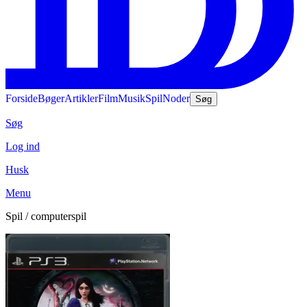
Forside
Bøger
Artikler
Film
Musik
Spil
Noder
Søg
Søg
Log ind
Husk
Menu
Spil / computerspil