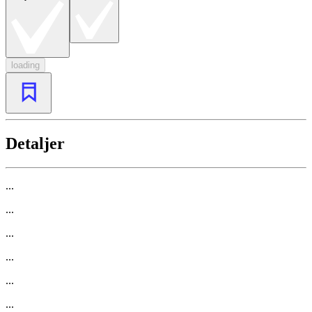
loading
Detaljer
...
...
...
...
...
...