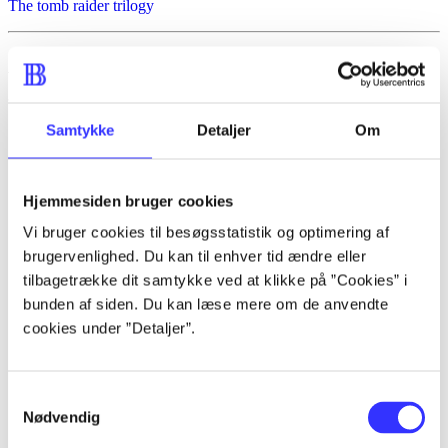
The tomb raider trilogy
Anmeldelser (3)
Bibliotekernes vurdering
Samtykke
Detaljer
Om
d. 22. juni 2011
Hjemmesiden bruger cookies
af
Vi bruger cookies til besøgsstatistik og optimering af
af
brugervenlighed. Du kan til enhver tid ændre eller
Thomas W Jensen
tilbagetrække dit samtykke ved at klikke på ”Cookies” i
bunden af siden. Du kan læse mere om de anvendte
d. 22. juni 2011
cookies under ”Detaljer”.
Xbox 360, PS3. Action-adventurespil med
elementer fra platformspil. PEGI-
mærkningen er 18, men spillet opleves
ikke som decideret voldeligt. Målgruppen
Samtykkevalg
er fra 14 år. Der kan vælges mellem fire
Nødvendig
sværhedsgrader i spillet. Sprog: engelsk
.