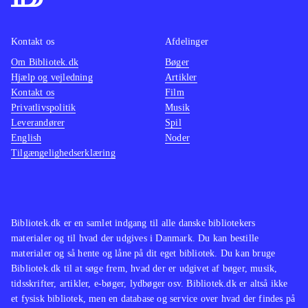
i orden og forfriskende anderledes, fx
består cutscenes af collage-agtige
Kontakt os
Afdelinger
tegninger. Banedesignet afspiller godt
Om Bibliotek.dk
Bøger
den dystre handling. Der er dog
Hjælp og vejledning
Artikler
enkelte grafiske bugs, der burde have
Kontakt os
Film
været rettet før lanceringen af spillet.
Privatlivspolitik
Musik
Leverandører
Lyden er god og styringen er intuitiv.
Spil
English
Noder
Overordnet er spillet underholdende
Tilgængelighedserklæring
selv om der indimellem savnes nogle
flere kampe mod fjenderne. Xbox
360- og PS3-versionerne er ens
.
Spillet er en selvstændig fortsættelse
Bibliotek.dk er en samlet indgang til alle danske bibliotekers
materialer og til hvad der udgives i Danmark. Du kan bestille
af American McGee's Alice, 2000,
materialer og så hente og låne på dit eget bibliotek. Du kan bruge
der kun findes på et bibliotek i DK
.
Bibliotek.dk til at søge frem, hvad der er udgivet af bøger, musik,
Samlet set et godt bud på et action-
tidsskrifter, artikler, e-bøger, lydbøger osv. Bibliotek.dk er altså ikke
adventurespil, hvor spændingen i
et fysisk bibliotek, men en database og service over hvad der findes på