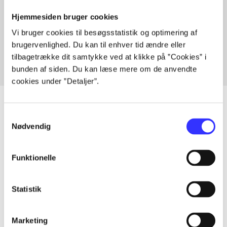
Hjemmesiden bruger cookies
Artikler med samme emner
Vi bruger cookies til besøgsstatistik og optimering af
Fra
brugervenlighed. Du kan til enhver tid ændre eller
tilbagetrække dit samtykke ved at klikke på ”Cookies” i
bunden af siden. Du kan læse mere om de anvendte
cookies under ”Detaljer”.
Samtykkevalg
Nødvendig
Artikler
Alle registrerede artikler fordelt på udgivelser
Funktionelle
...
Statistik
...
Marketing