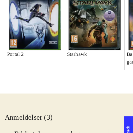
Portal 2
Starhawk
Ba
ga
Anmeldelser (3)