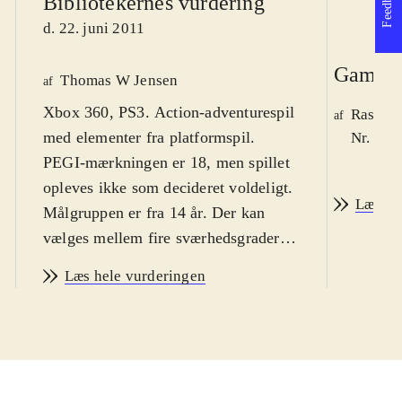
Feedback
Bibliotekernes vurdering
d. 22. juni 2011
Game r
Thomas W Jensen
af
Xbox 360, PS3. Action-adventurespil
Rasmus
af
med elementer fra platformspil.
Nr. 119
PEGI-mærkningen er 18, men spillet
opleves ikke som decideret voldeligt.
Læs an
Målgruppen er fra 14 år. Der kan
vælges mellem fire sværhedsgrader i
spillet. Sprog: engelsk
.
Læs hele vurderingen
Alice har tilbragt 10 år på et
sindssygehospital for børn. hvor hun
har fået hjælp til at glemme hendes
fortid. Da hun lokkes tilbage til
Eventyrland er det ikke et glædeligt