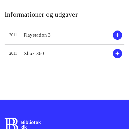
gensyn, for her lurer galskaben og
mange farer. I spillet skal man som
Informationer og udgaver
Alice bevæge sig rundt i
surrealistiske og labyrintiske
Playstation 3
2011
omgivelser. Her skal kæmpes mod
mærkelige væsner med bl.a. dolk og
peberspray! Undervejs samles
Xbox 360
2011
erfaringspoint ind, der kan veksles til
opgradering af våben. Desuden finder
man indimellem stumper af Alices
fortrængte minder.
Hukommelsesstumperne hjælper
hende med at finde ud af sandheden
om hendes families fatale død. Spillet
består udelukkende af en
singleplayerdel. Grafikken i spillet er