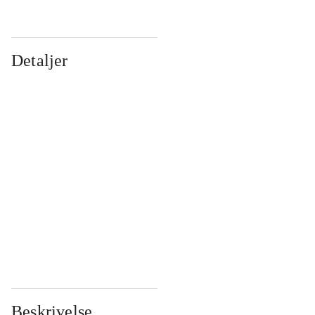
Detaljer
...
...
...
...
...
...
...
...
...
...
...
...
Beskrivelse