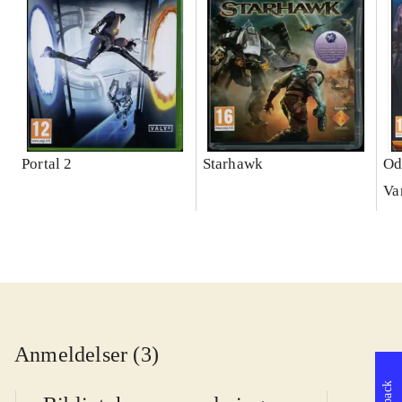
Portal 2
Starhawk
Od
Va
Anmeldelser (3)