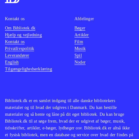
i orden og forfriskende anderledes, fx
består cutscenes af collage-agtige
Kontakt os
Afdelinger
tegninger. Banedesignet afspiller godt
Om Bibliotek.dk
Bøger
den dystre handling. Der er dog
Hjælp og vejledning
Artikler
enkelte grafiske bugs, der burde have
Kontakt os
Film
været rettet før lanceringen af spillet.
Privatlivspolitik
Musik
Leverandører
Lyden er god og styringen er intuitiv.
Spil
English
Noder
Overordnet er spillet underholdende
Tilgængelighedserklæring
selv om der indimellem savnes nogle
flere kampe mod fjenderne. Xbox
360- og PS3-versionerne er ens
.
Spillet er en selvstændig fortsættelse
Bibliotek.dk er en samlet indgang til alle danske bibliotekers
materialer og til hvad der udgives i Danmark. Du kan bestille
af American McGee's Alice, 2000,
materialer og så hente og låne på dit eget bibliotek. Du kan bruge
der kun findes på et bibliotek i DK
.
Bibliotek.dk til at søge frem, hvad der er udgivet af bøger, musik,
Samlet set et godt bud på et action-
tidsskrifter, artikler, e-bøger, lydbøger osv. Bibliotek.dk er altså ikke
adventurespil, hvor spændingen i
et fysisk bibliotek, men en database og service over hvad der findes på