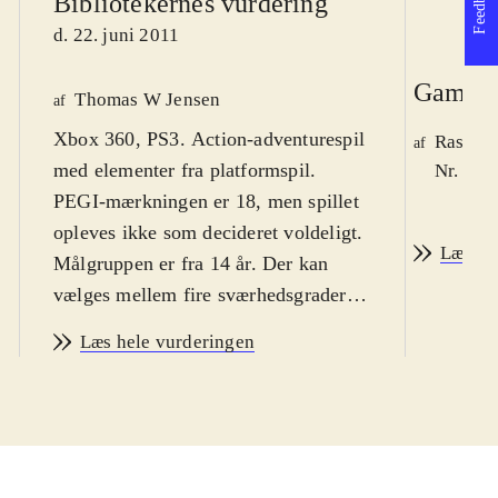
Feedback
Bibliotekernes vurdering
d. 22. juni 2011
Game r
Thomas W Jensen
af
Xbox 360, PS3. Action-adventurespil
Rasmus
af
med elementer fra platformspil.
Nr. 119
PEGI-mærkningen er 18, men spillet
opleves ikke som decideret voldeligt.
Læs an
Målgruppen er fra 14 år. Der kan
vælges mellem fire sværhedsgrader i
spillet. Sprog: engelsk
.
Læs hele vurderingen
Alice har tilbragt 10 år på et
sindssygehospital for børn. hvor hun
har fået hjælp til at glemme hendes
fortid. Da hun lokkes tilbage til
Eventyrland er det ikke et glædeligt