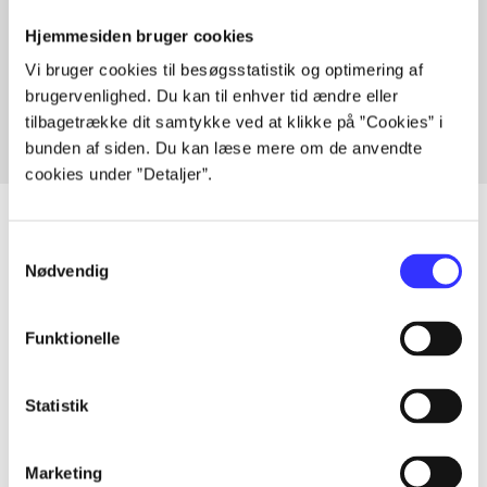
Hjemmesiden bruger cookies
Artikler med samme emner
Vi bruger cookies til besøgsstatistik og optimering af
Fra
brugervenlighed. Du kan til enhver tid ændre eller
tilbagetrække dit samtykke ved at klikke på ”Cookies” i
bunden af siden. Du kan læse mere om de anvendte
cookies under ”Detaljer”.
Samtykkevalg
Nødvendig
Artikler
Alle registrerede artikler fordelt på udgivelser
Funktionelle
...
Statistik
...
Marketing