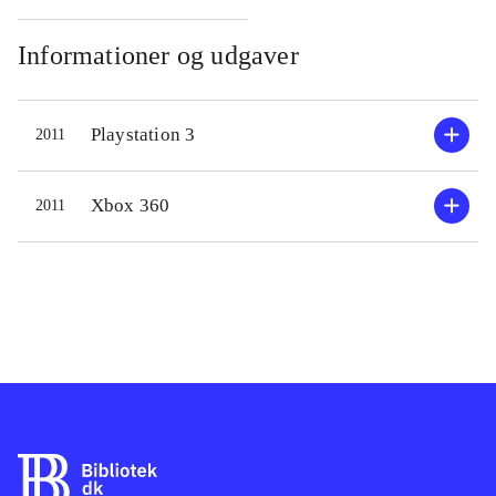
gensyn, for her lurer galskaben og
mange farer. I spillet skal man som
Informationer og udgaver
Alice bevæge sig rundt i
surrealistiske og labyrintiske
Playstation 3
2011
omgivelser. Her skal kæmpes mod
mærkelige væsner med bl.a. dolk og
peberspray! Undervejs samles
Xbox 360
2011
erfaringspoint ind, der kan veksles til
opgradering af våben. Desuden finder
man indimellem stumper af Alices
fortrængte minder.
Hukommelsesstumperne hjælper
hende med at finde ud af sandheden
om hendes families fatale død. Spillet
består udelukkende af en
singleplayerdel. Grafikken i spillet er