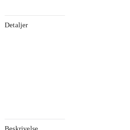
Detaljer
...
...
...
...
...
...
...
...
...
...
...
...
Beskrivelse