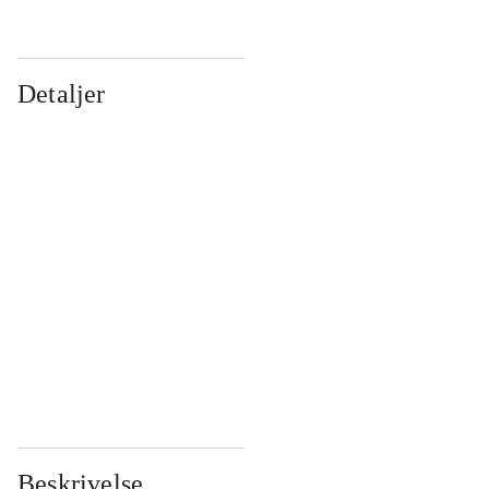
Detaljer
...
...
...
...
...
...
...
...
...
...
...
...
Beskrivelse