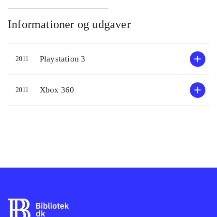
gensyn, for her lurer galskaben og
mange farer. I spillet skal man som
Informationer og udgaver
Alice bevæge sig rundt i
surrealistiske og labyrintiske
Playstation 3
2011
omgivelser. Her skal kæmpes mod
mærkelige væsner med bl.a. dolk og
peberspray! Undervejs samles
Xbox 360
2011
erfaringspoint ind, der kan veksles til
opgradering af våben. Desuden finder
man indimellem stumper af Alices
fortrængte minder.
Hukommelsesstumperne hjælper
hende med at finde ud af sandheden
om hendes families fatale død. Spillet
består udelukkende af en
singleplayerdel. Grafikken i spillet er