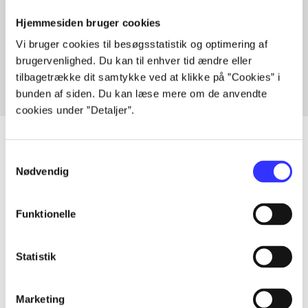
Hjemmesiden bruger cookies
Artikler med samme emner
Vi bruger cookies til besøgsstatistik og optimering af
Fra
brugervenlighed. Du kan til enhver tid ændre eller
tilbagetrække dit samtykke ved at klikke på ”Cookies” i
bunden af siden. Du kan læse mere om de anvendte
cookies under ”Detaljer”.
Samtykkevalg
Nødvendig
Artikler
Alle registrerede artikler fordelt på udgivelser
Funktionelle
...
Statistik
...
Marketing