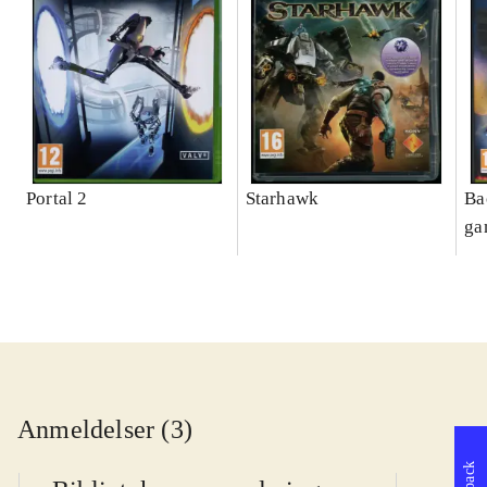
Portal 2
Starhawk
Ba
ga
Anmeldelser (3)