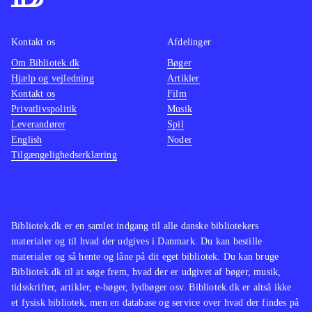
i orden og forfriskende anderledes, fx
består cutscenes af collage-agtige
Kontakt os
Afdelinger
tegninger. Banedesignet afspiller godt
Om Bibliotek.dk
Bøger
den dystre handling. Der er dog
Hjælp og vejledning
Artikler
enkelte grafiske bugs, der burde have
Kontakt os
Film
været rettet før lanceringen af spillet.
Privatlivspolitik
Musik
Leverandører
Lyden er god og styringen er intuitiv.
Spil
English
Noder
Overordnet er spillet underholdende
Tilgængelighedserklæring
selv om der indimellem savnes nogle
flere kampe mod fjenderne. Xbox
360- og PS3-versionerne er ens
.
Spillet er en selvstændig fortsættelse
Bibliotek.dk er en samlet indgang til alle danske bibliotekers
materialer og til hvad der udgives i Danmark. Du kan bestille
af American McGee's Alice, 2000,
materialer og så hente og låne på dit eget bibliotek. Du kan bruge
der kun findes på et bibliotek i DK
.
Bibliotek.dk til at søge frem, hvad der er udgivet af bøger, musik,
Samlet set et godt bud på et action-
tidsskrifter, artikler, e-bøger, lydbøger osv. Bibliotek.dk er altså ikke
adventurespil, hvor spændingen i
et fysisk bibliotek, men en database og service over hvad der findes på