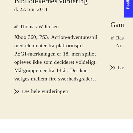
Feedback
Bibliotekernes vurdering
d. 22. juni 2011
Game r
Thomas W Jensen
af
Xbox 360, PS3. Action-adventurespil
Rasmus
af
med elementer fra platformspil.
Nr. 119
PEGI-mærkningen er 18, men spillet
opleves ikke som decideret voldeligt.
Læs an
Målgruppen er fra 14 år. Der kan
vælges mellem fire sværhedsgrader i
spillet. Sprog: engelsk
.
Læs hele vurderingen
Alice har tilbragt 10 år på et
sindssygehospital for børn. hvor hun
har fået hjælp til at glemme hendes
fortid. Da hun lokkes tilbage til
Eventyrland er det ikke et glædeligt