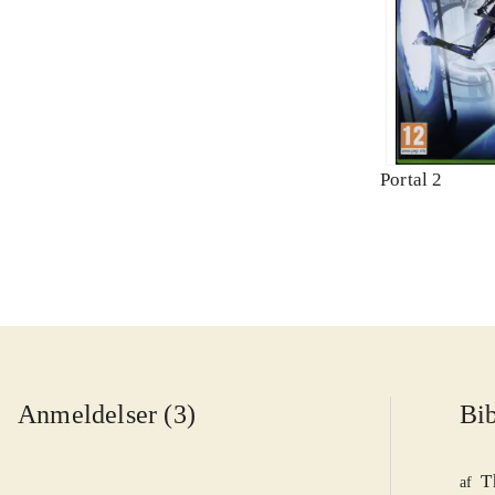
Portal 2
Anmeldelser (3)
Bib
T
af