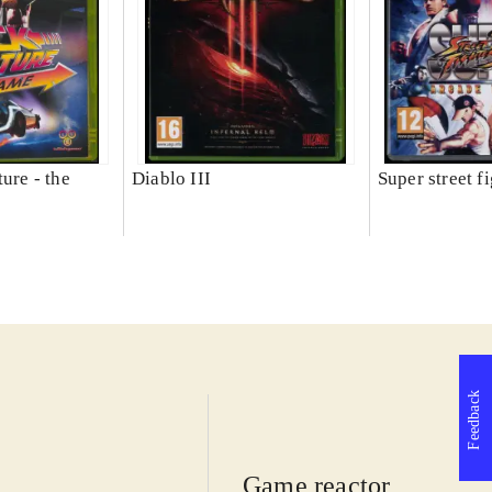
ture - the
Diablo III
Super street f
Feedback
Game reactor