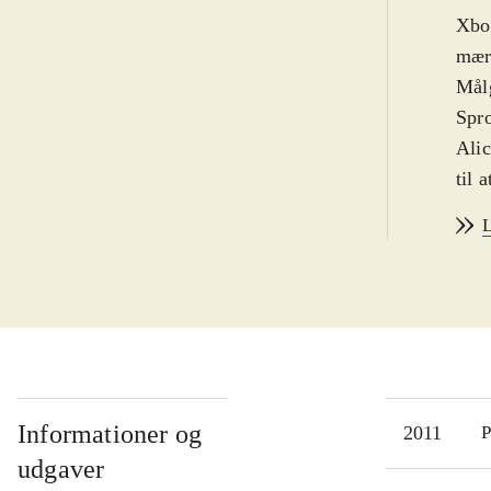
Xbox
mærk
Målg
Spro
Alic
til 
glæd
L
Alic
kæm
erfa
ind
hjæl
Spil
og f
Informationer og
2011
P
Bane
udgaver
bugs