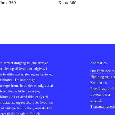
box 360
Xbox 360
ingen er intuitiv. Overordnet er spillet underholdende selv 
imellem savnes nogle flere kampe mod fjenderne. Xbox 360
ionerne er ens
.
let er en selvstændig fortsættelse af American McGee's Alic
es på et bibliotek i DK
.
et set et godt bud på et action-adventurespil, hvor spænding
. skal findes i handlingens psykologiske indhold
.
en samlet indgang til alle danske
Kontakt os
erialer og til hvad der udgives i
Om Bibliotek.d
 bestille materialer og så hente og
Hjælp og vejled
 bibliotek. Du kan bruge
Kontakt os
 at søge frem, hvad der er udgivet af
Privatlivspolitik
sskrifter, artikler, e-bøger,
Leverandører
bliotek.dk er altså ikke et fysisk
English
n database og service over hvad der
Tilgængeligheds
 offentlige biblioteker, som du kan
eret til dit lokale bibliotek.