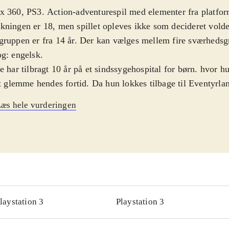
 360, PS3. Action-adventurespil med elementer fra platfor
ningen er 18, men spillet opleves ikke som decideret volde
ruppen er fra 14 år. Der kan vælges mellem fire sværhedsgra
g: engelsk
.
e har tilbragt 10 år på et sindssygehospital for børn. hvor h
at glemme hendes fortid. Da hun lokkes tilbage til Eventyrlan
eligt gensyn, for her lurer galskaben og mange farer. I spil
æs hele vurderingen
e bevæge sig rundt i surrealistiske og labyrintiske omgivelse
pes mod mærkelige væsner med bl.a. dolk og peberspray! 
ringspoint ind, der kan veksles til opgradering af våben. D
imellem stumper af Alices fortrængte minder. Hukommelses
per hende med at finde ud af sandheden om hendes families 
let består udelukkende af en singleplayerdel. Grafikken i spil
orfriskende anderledes, fx består cutscenes af collage-agtige
laystation 3
Playstation 3
designet afspiller godt den dystre handling. Der er dog enke
, der burde have været rettet før lanceringen af spillet. Lyd