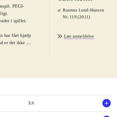
mspil. PEGI-
Rasmus Lund-Hansen
af
ligt.
Nr. 119 (2011)
der i spillet.
un har fået hjælp
Læs anmeldelse
d er det ikke et
let skal man som
r. Her skal
Undervejs samles
esuden finder man
stumperne
fatale død.
let er i orden
 tegninger.
EA
lte grafiske
en er god og