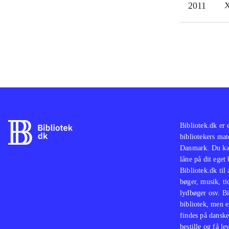
2011
X
styr
ind
vers
Spil
find
Saml
bl.a
Bibliotek.dk er 
bibliotekers mat
Danmark. Du kan
låne på dit eget
Bibliotek.dk til
bøger, musik, tid
lydbøger osv. Bi
bibliotek, men e
findes på danske
bestille og få lev