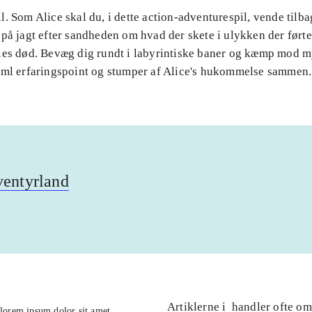
. Som Alice skal du, i dette action-adventurespil, vende tilbag
på jagt efter sandheden om hvad der skete i ulykken der førte 
ies død. Bevæg dig rundt i labyrintiske baner og kæmp mod m
aml erfaringspoint og stumper af Alice's hukommelse sammen.
ventyrland
Artiklerne i
handler ofte om
lorem ipsum dolor sit amet ...