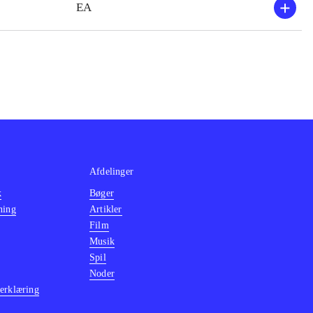
EA
om der
- og PS3-
e, 2000, der kun
en i historien
Afdelinger
k
Bøger
ning
Artikler
Film
Musik
Spil
Noder
erklæring