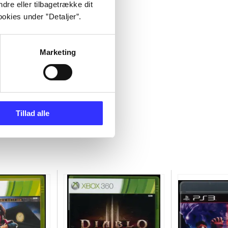
dre eller tilbagetrække dit
okies under ”Detaljer”.
Marketing
Tillad alle