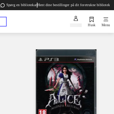
Spørg en bibliotekar
Hent dine bestillinger på dit foretrukne bibliotek
Log ind
Husk
Menu