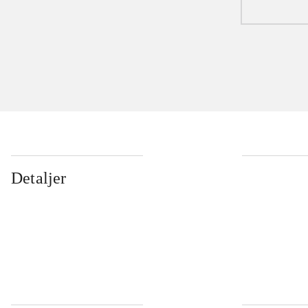
Detaljer
...
...
...
...