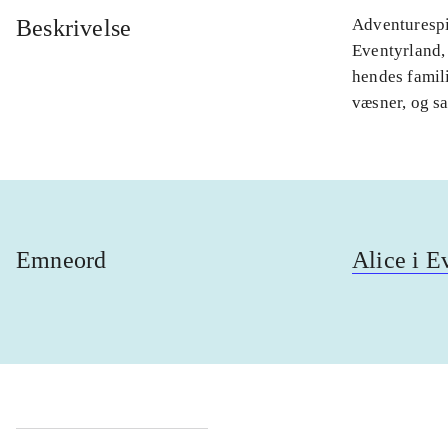
Beskrivelse
Adventurespil
Eventyrland, 
hendes famil
væsner, og s
Emneord
Alice i E