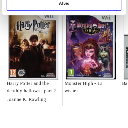
Afvis
Harry Potter and the
Monster High - 13
Bar
deathly hallows - part 2
wishes
Joanne K. Rowling