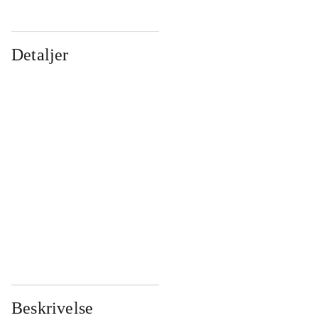
Detaljer
...
...
...
...
...
...
...
...
...
...
...
...
Beskrivelse