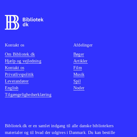
rumskibet via elevatorer, skjulte
døre, gemte nøglekort m.m. og
samtidig udrydde alle de væsener,
man møder undervejs. Det kan være
svært at finde rundt, men til alt held
findes et overskueligt kort. Man har
Kontakt os
Afdelinger
forskellige våben og værktøj til sin
Om Bibliotek.dk
Bøger
Hjælp og vejledning
Artikler
rådighed. Grafikken er detaljeret og
Kontakt os
Film
passende dyster, og
Privatlivspolitik
Musik
baggrundsmusikken understøtter den
Leverandører
Spil
intense sci-fi atmosfære
.
English
Noder
Tilgængelighedserklæring
Der er ikke tidligere udkommet
Aliens-spil til Nintendo DS, men
bibliotekerne er tidligere blevet
tilbudt Aliens-titler til ps3, pc og wii.
Bibliotek.dk er en samlet indgang til alle danske bibliotekers
Spillets opbygning minder om Ben
materialer og til hvad der udgives i Danmark. Du kan bestille