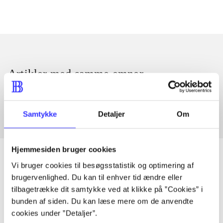
Artikler med samme emner
Fra
Samtykke
Detaljer
Om
Hjemmesiden bruger cookies
Vi bruger cookies til besøgsstatistik og optimering af
brugervenlighed. Du kan til enhver tid ændre eller
Artikler
tilbagetrække dit samtykke ved at klikke på ”Cookies” i
Alle registrerede artikler fordelt på udgivelser
bunden af siden. Du kan læse mere om de anvendte
cookies under ”Detaljer”.