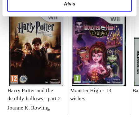
Afvis
Harry Potter and the
Monster High - 13
Bar
deathly hallows - part 2
wishes
Joanne K. Rowling