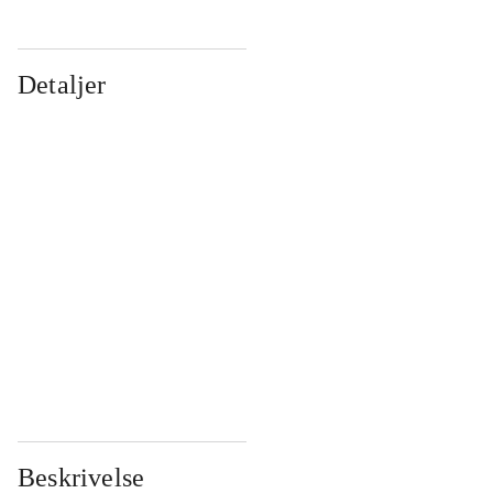
Detaljer
...
...
...
...
...
...
...
...
...
...
...
...
Beskrivelse