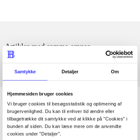
Artikler med samme emner
Fra
Samtykke
Detaljer
Om
Hjemmesiden bruger cookies
Vi bruger cookies til besøgsstatistik og optimering af
brugervenlighed. Du kan til enhver tid ændre eller
Artikler
tilbagetrække dit samtykke ved at klikke på ”Cookies” i
Alle registrerede artikler fordelt på udgivelser
bunden af siden. Du kan læse mere om de anvendte
cookies under ”Detaljer”.