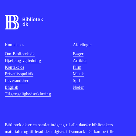
rumskibet via elevatorer, skjulte
døre, gemte nøglekort m.m. og
samtidig udrydde alle de væsener,
man møder undervejs. Det kan være
svært at finde rundt, men til alt held
findes et overskueligt kort. Man har
Kontakt os
Afdelinger
forskellige våben og værktøj til sin
Om Bibliotek.dk
Bøger
Hjælp og vejledning
Artikler
rådighed. Grafikken er detaljeret og
Kontakt os
Film
passende dyster, og
Privatlivspolitik
Musik
baggrundsmusikken understøtter den
Leverandører
Spil
intense sci-fi atmosfære
.
English
Noder
Tilgængelighedserklæring
Der er ikke tidligere udkommet
Aliens-spil til Nintendo DS, men
bibliotekerne er tidligere blevet
tilbudt Aliens-titler til ps3, pc og wii.
Bibliotek.dk er en samlet indgang til alle danske bibliotekers
Spillets opbygning minder om Ben
materialer og til hvad der udgives i Danmark. Du kan bestille