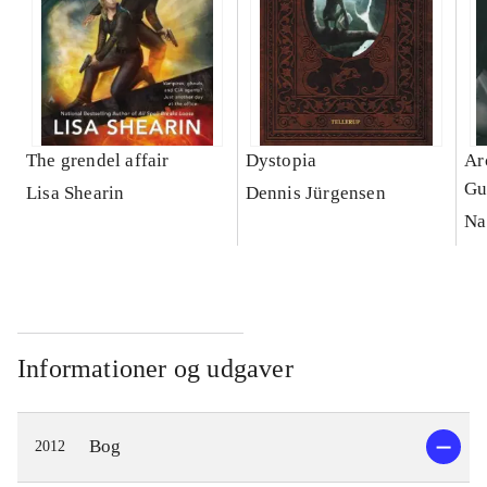
The grendel affair
Dystopia
Ar
Gu
Lisa Shearin
Dennis Jürgensen
Na
Informationer og udgaver
Bog
2012