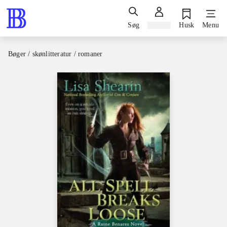
Søg
Log ind
Husk
Menu
Bøger / skønlitteratur / romaner