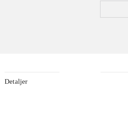
Detaljer
...
...
...
...