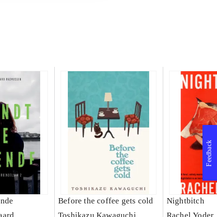
Feedback
ende
Before the coffee gets cold
Nightbitch
aard
Toshikazu Kawaguchi
Rachel Yoder