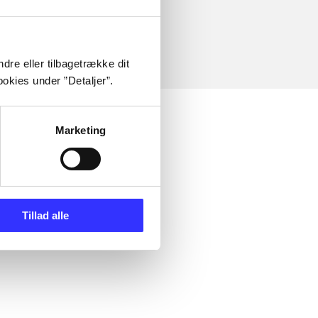
dre eller tilbagetrække dit
okies under ”Detaljer”.
Marketing
Tillad alle