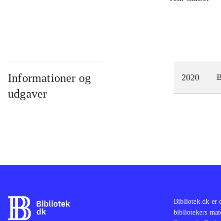
Informationer og
2020
udgaver
Bibliotek.dk er 
bibliotekers mat