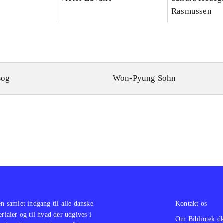
Rasmussen
Bog
Won-Pyung Sohn
en samlet indgang til alle danske
Kontakt os
erialer og til hvad der udgives i
Om Bibliotek.d