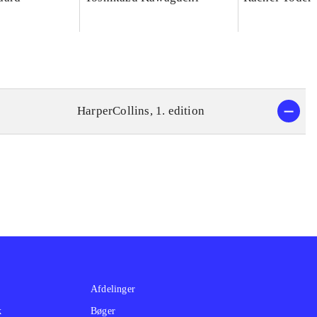
HarperCollins, 1. edition
Afdelinger
k
Bøger