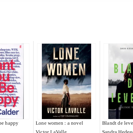
 be happy
Lone women : a novel
Blandt de lev
Victor LaValle
Sandra Hedeg