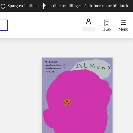
Spørg en bibliotekar
Hent dine bestillinger på dit foretrukne bibliotek
Log ind
Husk
Menu