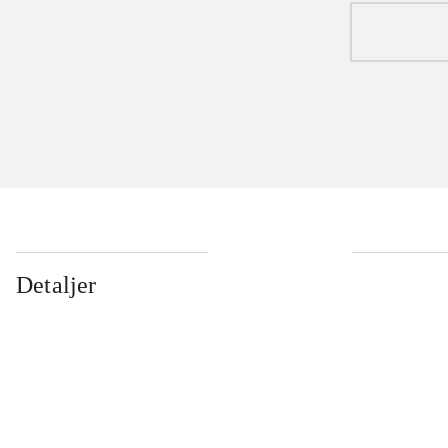
Detaljer
...
...
...
...