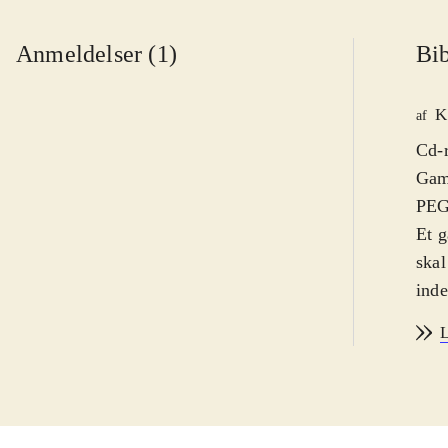
Anmeldelser (1)
Bib
K
af
Cd-r
Game
PEGI
Et g
skal
inde
bevæ
L
prim
uved
farv
scen