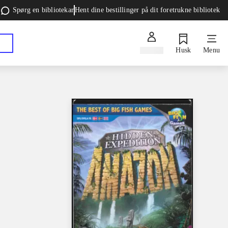
Spørg en bibliotekar
Hent dine bestillinger på dit foretrukne bibliotek
Log ind
Husk
Menu