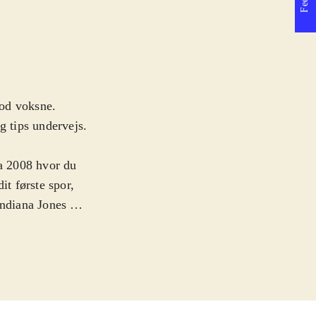
mod voksne.
g tips undervejs.
ra 2008 hvor du
it første spor,
Indiana Jones vis
layet består
et stort set
stillestående
sådanne
ed jeg