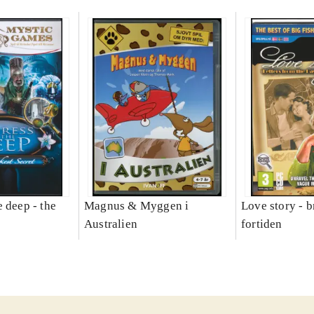
 deep - the
Magnus & Myggen i
Love story - b
Australien
fortiden