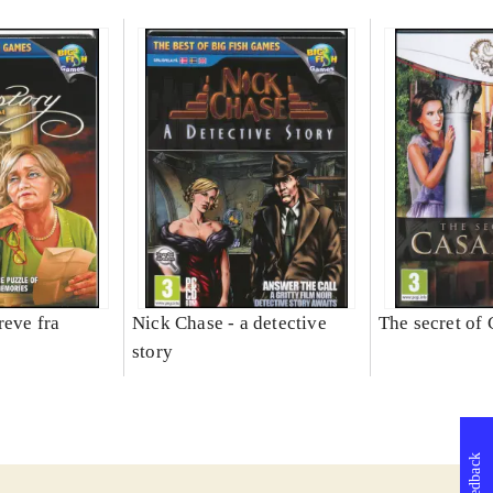
reve fra
Nick Chase - a detective
The secret of
story
Feedback