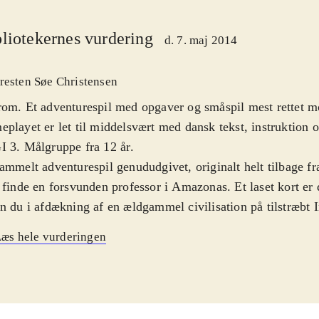
liotekernes vurdering
d. 7. maj 2014
resten Søe Christensen
om. Et adventurespil med opgaver og småspil mest rettet 
playet er let til middelsvært med dansk tekst, instruktion o
 3. Målgruppe fra 12 år
.
ammelt adventurespil genududgivet, originalt helt tilbage f
 finde en forsvunden professor i Amazonas. Et laset kort er d
n du i afdækning af en ældgammel civilisation på tilstræbt 
ger dig rundt på forskellige lokaliteter verden over. Gamep
æs hele vurderingen
ært i at fremfinde dagbogsfragmenter og forskellige for spill
kommende godt skjulte genstande i eksotiske tableauer i en 
estrålende grafik. Efter gennem nogle timer gennem 25-30 
arier, hvoraf et par stykker oven i købet var gengangere, sm