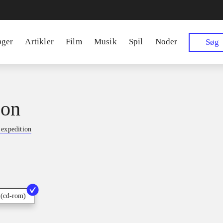
øger
Artikler
Film
Musik
Spil
Noder
Søg
on
 expedition
 (cd-rom)