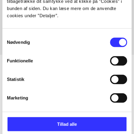
tilbagetrække dit samtykke ved at klikke på ”Cookies” i
bunden af siden. Du kan læse mere om de anvendte
Artikler med samme emner
cookies under ”Detaljer”.
Fra
Samtykkevalg
Nødvendig
Funktionelle
Statistik
Artikler
Alle registrerede artikler fordelt på udgivelser
Marketing
...
Tillad alle
...