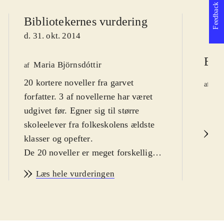
Feedback
Bibliotekernes vurdering
d. 31. okt. 2014
Ber
Maria Björnsdóttir
af
20 kortere noveller fra garvet
Ri
af
forfatter. 3 af novellerne har været
d.
udgivet før. Egner sig til større
skoleelever fra folkeskolens ældste
L
klasser og opefter
.
De 20 noveller er meget forskellige,
men har det til fælles, at de beskriver
Læs hele vurderingen
almindelige menneskers daglige
udfordringer og problemer, som de
byder sig for mange og som de fleste
kan relatere sig til på den ene eller