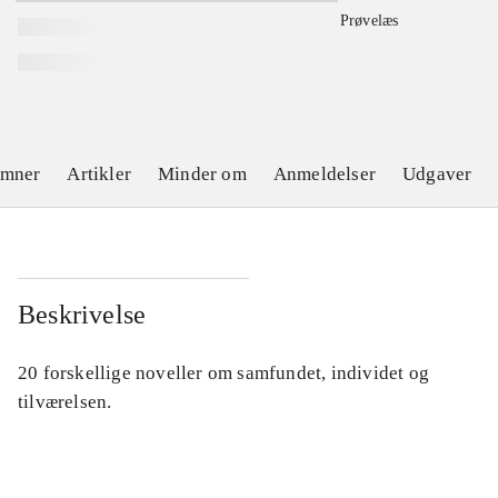
Prøvelæs
emner
Artikler
Minder om
Anmeldelser
Udgaver
Beskrivelse
20 forskellige noveller om samfundet, individet og
tilværelsen.