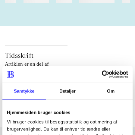
heste
børnebøger
ridning
hestesygdomme
vokal
Tidsskrift
Artiklen er en del af
lorem ipsum dolor sit amet ...
Tidsskrift
Samtykke
Detaljer
Om
Artiklerne i
handler ofte om
Hjemmesiden bruger cookies
Vi bruger cookies til besøgsstatistik og optimering af
brugervenlighed. Du kan til enhver tid ændre eller