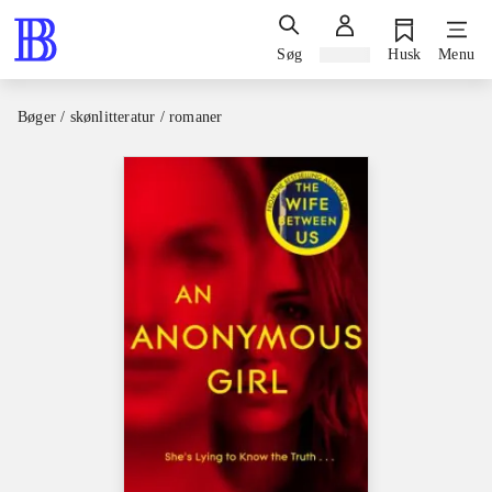
Søg
Log ind
Husk
Menu
Bøger / skønlitteratur / romaner