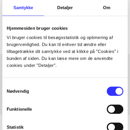
Samtykke
Detaljer
Om
lorem ipsum dolor sit amet ...
Tidsskrift
Artiklerne i
handler ofte om
Hjemmesiden bruger cookies
Vi bruger cookies til besøgsstatistik og optimering af
brugervenlighed. Du kan til enhver tid ændre eller
tilbagetrække dit samtykke ved at klikke på ”Cookies” i
bunden af siden. Du kan læse mere om de anvendte
cookies under ”Detaljer”.
Artikler med samme emner
Fra
Samtykkevalg
Nødvendig
Funktionelle
Statistik