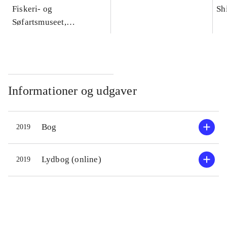
Fiskeri- og
Sh
Søfartsmuseet,
Saltvandsakvariet
(Esbjerg)
Informationer og udgaver
Bog
2019
Lydbog (online)
2019