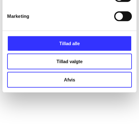
Artikler
Marketing
Alle registrerede artikler fordelt på udgivelser
...
Tillad alle
...
Tillad valgte
Afvis
...
...
...