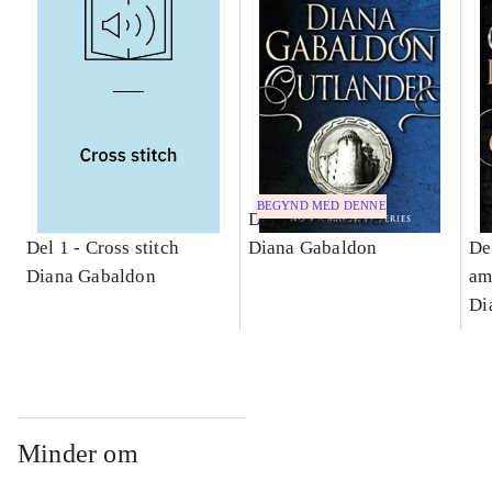
BEGYND MED DENNE
Del 1 -
Outlander
Del 1 -
Cross stitch
Diana Gabaldon
De
Diana Gabaldon
am
Di
Minder om