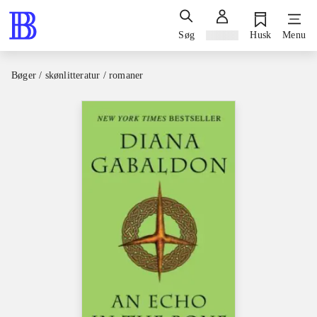
Søg
Log ind
Husk
Menu
Bøger / skønlitteratur / romaner