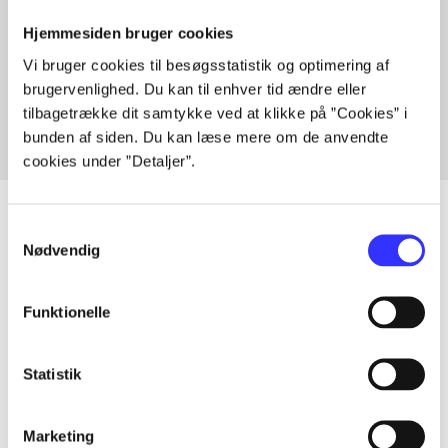
Hjemmesiden bruger cookies
Artikler med samme emner
Vi bruger cookies til besøgsstatistik og optimering af
Fra
brugervenlighed. Du kan til enhver tid ændre eller
tilbagetrække dit samtykke ved at klikke på ”Cookies” i
bunden af siden. Du kan læse mere om de anvendte
cookies under ”Detaljer”.
Samtykkevalg
Nødvendig
Artikler
Alle registrerede artikler fordelt på udgivelser
Funktionelle
...
Statistik
...
Marketing