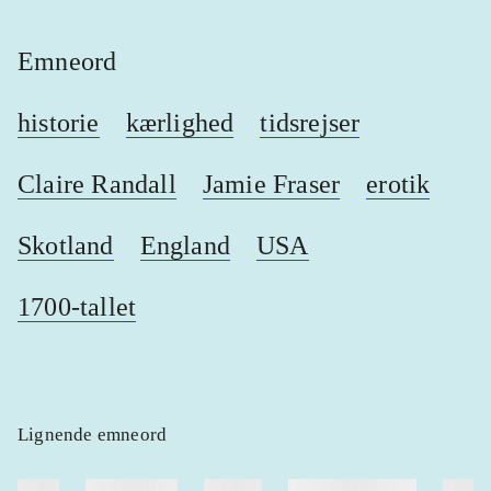
Emneord
historie
kærlighed
tidsrejser
Claire Randall
Jamie Fraser
erotik
Skotland
England
USA
1700-tallet
Lignende emneord
heste
børnebøger
ridning
hestesygdomme
vokal