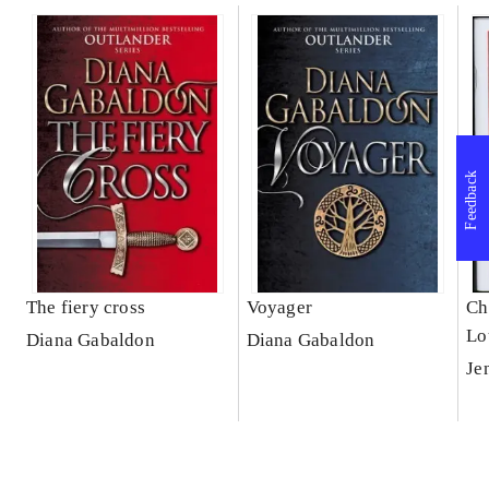
Feedback
The fiery cross
Voyager
Ch
Lo
Diana Gabaldon
Diana Gabaldon
Je