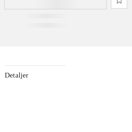
loading
Detaljer
...
...
...
...
...
...
...
...