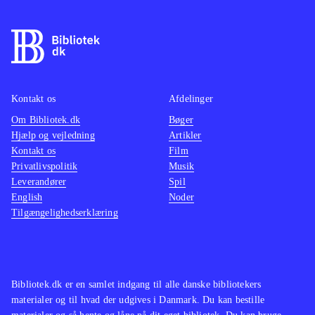
Kontakt os
Afdelinger
Om Bibliotek.dk
Bøger
Hjælp og vejledning
Artikler
Kontakt os
Film
Privatlivspolitik
Musik
Leverandører
Spil
English
Noder
Tilgængelighedserklæring
Bibliotek.dk er en samlet indgang til alle danske bibliotekers
materialer og til hvad der udgives i Danmark. Du kan bestille