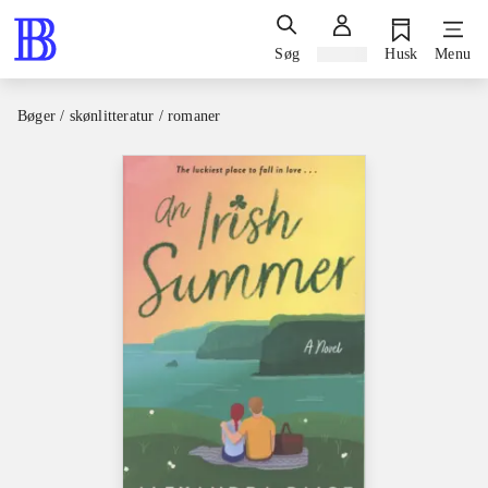
Søg
Log ind
Husk
Menu
Bøger / skønlitteratur / romaner