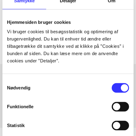
Samtykke
Detaljer
Om
Artiklen er en del af
lorem ipsum dolor sit amet ...
Hjemmesiden bruger cookies
Tidsskrift
Vi bruger cookies til besøgsstatistik og optimering af
Artiklerne i
handler ofte om
brugervenlighed. Du kan til enhver tid ændre eller
tilbagetrække dit samtykke ved at klikke på ”Cookies” i
bunden af siden. Du kan læse mere om de anvendte
cookies under ”Detaljer”.
Samtykkevalg
Artikler med samme emner
Nødvendig
Fra
Funktionelle
Statistik