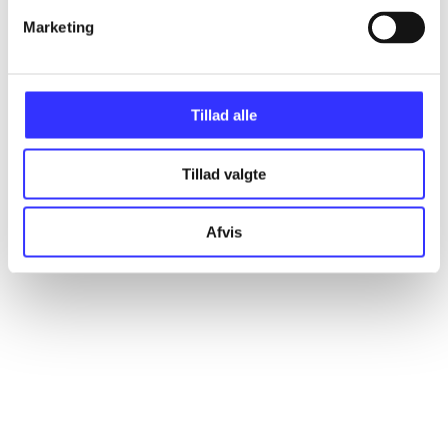
Marketing
Artikler
Alle registrerede artikler fordelt på udgivelser
Tillad alle
...
Tillad valgte
...
Afvis
...
...
...