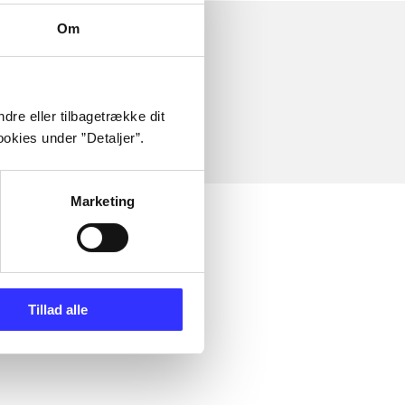
Om
dre eller tilbagetrække dit
okies under ”Detaljer”.
Marketing
Tillad alle