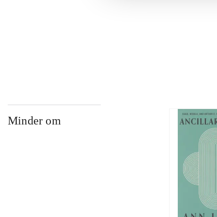
...
...
Minder om