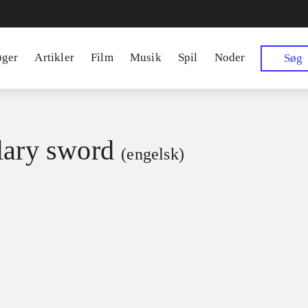
øger
Artikler
Film
Musik
Spil
Noder
Søg
lary sword
(engelsk)