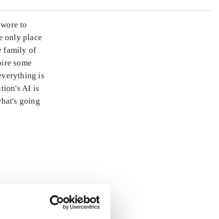
swore to
e only place
e family of
pire some
everything is
tion's AI is
what's going