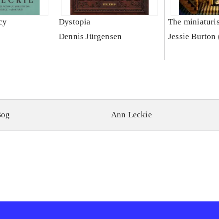
cy
Dystopia
The miniaturis
Dennis Jürgensen
Jessie Burton 
Bog
Ann Leckie