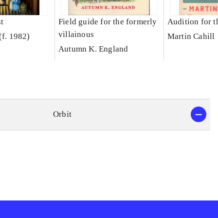
t
Field guide for the formerly
Audition for t
villainous
(f. 1982)
Martin Cahill
Autumn K. England
Orbit