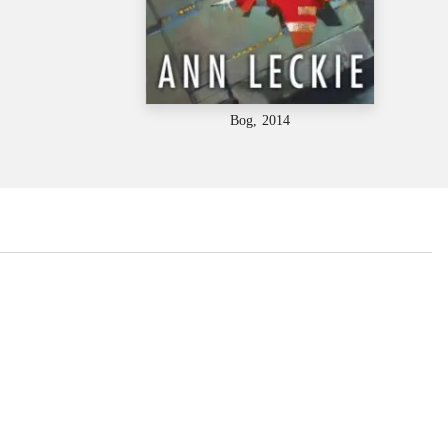
Bog, 2014
...
...