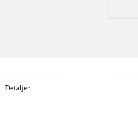
Detaljer
...
...
...
...