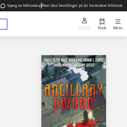
Spørg en bibliotekar
Hent dine bestillinger på dit foretrukne bibliotek
Log ind
Husk
Menu