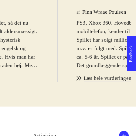
Finn Wraae Poulsen
af
et, så det nu
PS3, Xbox 360. Hovedbruds
t aldersmæssigt.
mobiltelefon, kender til e
 hysterisk
Spillet har solgt millione
 engelsk og
m.v. er fulgt med. Spillet
Feedback
e. Hvis man har
ca. 5-6 år. Spillet er på e
graden høj. Men
Det grundlæggende spilkon
g hyggeligt. Fra
version, selv om der er ti
Læs hele vurderingen
vinklen. Man bruger altså
de findes i stort
tykke, vingeløse fugle he
ke og gummisko.
og tilintetgøre de små fed
 birds-spil
selvfølgelig hhv. Rebel A
tformen.
konceptet. Når Yoda er i i
og er her krydret
ting gennem luften, liges
i. Fuglene har
tilintetgøre blokke og gri
Activision