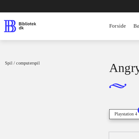
Forside
B
Spil / computerspil
Angry
Playstation 4