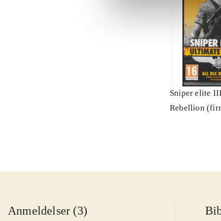
Sniper elite II
Rebellion (fi
Anmeldelser (3)
Bib