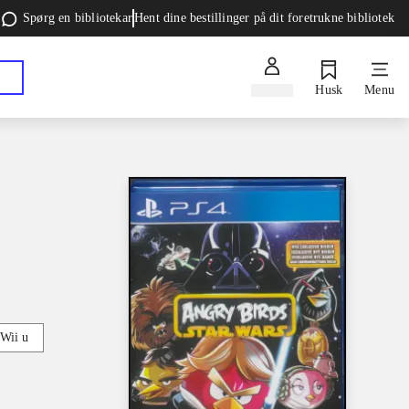
Spørg en bibliotekar
Hent dine bestillinger på dit foretrukne bibliotek
Log ind
Husk
Menu
Wii u