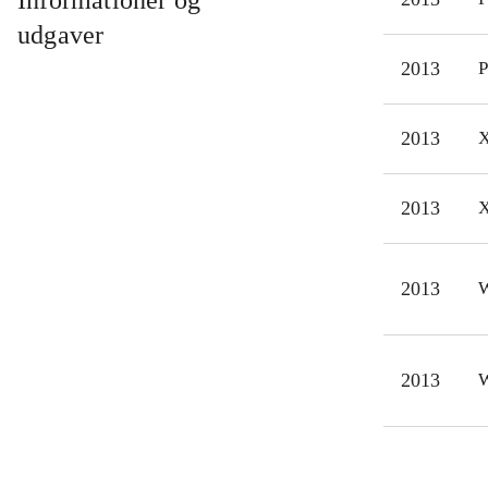
Informationer og
nu 
udgaver
gris
2013
P
simp
mult
2013
X
Til 
orig
Angr
2013
X
det 
2013
W
2013
W