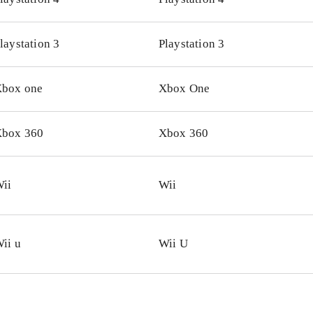
udseende og evner ligesom Luke Skywalker, Han Solo, Che
ene er naturligvis Imperiet. Darth Vader-grisen med dåse-øf
laystation 3
Playstation 3
elt genial. Styringen fungerer bedst på Wii U. Både Wii og
iplayer for op til 4 spillere, hvilket fungerer rigtigt godt
.
box one
Xbox One
Wii og Wii U findes også Angry birds trilogy som indeholder
inale baner plus "Rio" og "Seasons"
.
y birds er stadig et fantastisk underholdende koncept og me
box 360
Xbox 360
til topkarakter. Casual gaming på et meget højt niveau
.
ii
Wii
ii u
Wii U