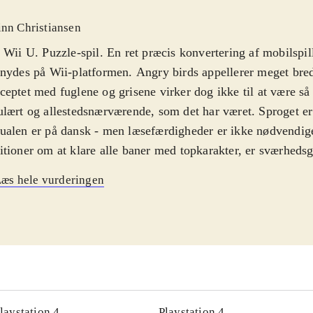
inn Christiansen
 Wii U. Puzzle-spil. En ret præcis konvertering af mobilspill
nydes på Wii-platformen. Angry birds appellerer meget bred
eptet med fuglene og grisene virker dog ikke til at være så
lært og allestedsnærværende, som det har været. Sproget er
alen er på dansk - men læsefærdigheder er ikke nødvendig
tioner om at klare alle baner med topkarakter, er sværheds
 man blot vil gennemføre banerne, er spillet ganske casual o
æs hele vurderingen
. PEGI: 3
.
asende fugle og onde grise behøver ingen introduktion - for 
alle afskygninger. Mobilspil, brætspil, tøj, bamser, rygsæk
lspillet i Star wars-udgaven er i mine øjne det bedste Angry
hovedet - og det er også meget vellykket på især Wii U-pla
men, humoren og letheden fra det originale spil er bevaret 
baner, som følger handlingen fra den første Star wars-trilog
laystation 4
Playstation 4