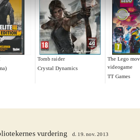
I
Tomb raider
The Lego mov
videogame
rma)
Crystal Dynamics
TT Games
liotekernes vurdering
d. 19. nov. 2013