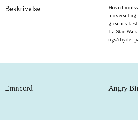
Beskrivelse
Hovedbrudssp
universet og
grisenes fæst
fra Star Wars
også byder p
Emneord
Angry Bi