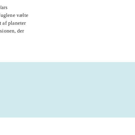
Wars
fuglene vælte
t af planeter
rsionen, der