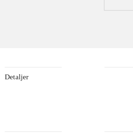
Detaljer
...
...
...
...