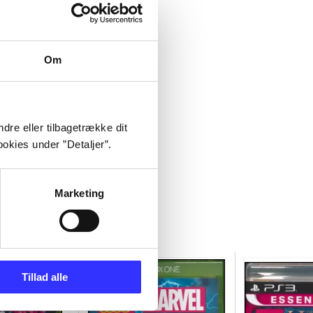
Om
dre eller tilbagetrække dit
okies under ”Detaljer”.
Marketing
Tillad alle