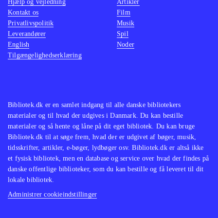
Hjælp og vejledning
Artikler
birds trilogy som indeholder alle de
lettere
Kontakt os
Film
originale baner plus "Rio" og
man ska
Privatlivspolitik
Musik
"Seasons"
.
Star wa
Leverandører
Spil
English
Noder
Angry birds er stadig et fantastisk
nænsom
Tilgængelighedserklæring
underholdende koncept og med Star
svært i
wars er det til topkarakter. Casual
Indkøb
gaming på et meget højt niveau
.
Bibliotek.dk er en samlet indgang til alle danske bibliotekers
materialer og til hvad der udgives i Danmark. Du kan bestille
materialer og så hente og låne på dit eget bibliotek. Du kan bruge
Bibliotek.dk til at søge frem, hvad der er udgivet af bøger, musik,
tidsskrifter, artikler, e-bøger, lydbøger osv. Bibliotek.dk er altså ikke
et fysisk bibliotek, men en database og service over hvad der findes på
danske offentlige biblioteker, som du kan bestille og få leveret til dit
lokale bibliotek.
Administrer cookieindstillinger