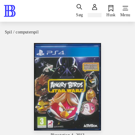
Søg
Log ind
Husk
Menu
Spil / computerspil