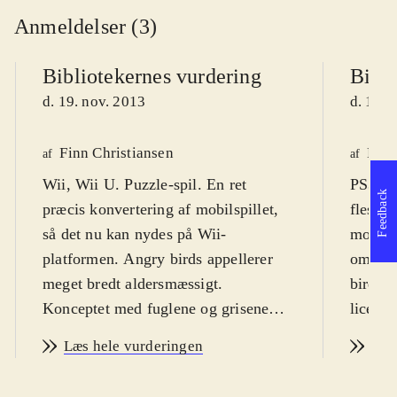
Anmeldelser (3)
Bibliotekernes vurdering
Bibli
d. 19. nov. 2013
d. 19. 
Finn Christiansen
Finn
af
af
Wii, Wii U. Puzzle-spil. En ret
PS3, X
Feedback
præcis konvertering af mobilspillet,
fleste,
så det nu kan nydes på Wii-
mobilte
platformen. Angry birds appellerer
om det
meget bredt aldersmæssigt.
birds. 
Konceptet med fuglene og grisene
licens
virker dog ikke til at være så
mercha
Læs hele vurderingen
Læs
hysterisk populært og
Spillet
allestedsnærværende, som det har
bred m