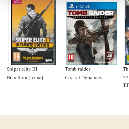
Sniper elite III
Tomb raider
Th
vi
Rebellion (firma)
Crystal Dynamics
TT