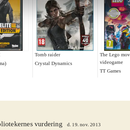
I
Tomb raider
The Lego mov
videogame
rma)
Crystal Dynamics
TT Games
liotekernes vurdering
d. 19. nov. 2013