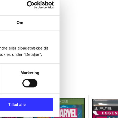
Om
dre eller tilbagetrække dit
okies under ”Detaljer”.
Marketing
Tillad alle