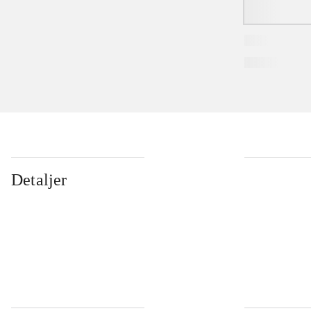
Detaljer
...
...
...
...