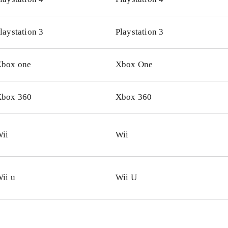
udseende og evner ligesom Luke Skywalker, Han Solo, Che
ene er naturligvis Imperiet. Darth Vader-grisen med dåse-øf
laystation 3
Playstation 3
elt genial. Styringen fungerer bedst på Wii U. Både Wii og
iplayer for op til 4 spillere, hvilket fungerer rigtigt godt
.
box one
Xbox One
Wii og Wii U findes også Angry birds trilogy som indeholder
inale baner plus "Rio" og "Seasons"
.
y birds er stadig et fantastisk underholdende koncept og me
box 360
Xbox 360
til topkarakter. Casual gaming på et meget højt niveau
.
ii
Wii
ii u
Wii U