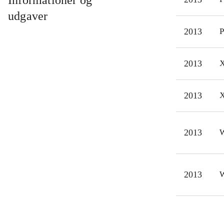
Informationer og
nu 
udgaver
gris
2013
P
simp
mult
2013
X
Til 
orig
Angr
2013
X
det 
2013
W
2013
W