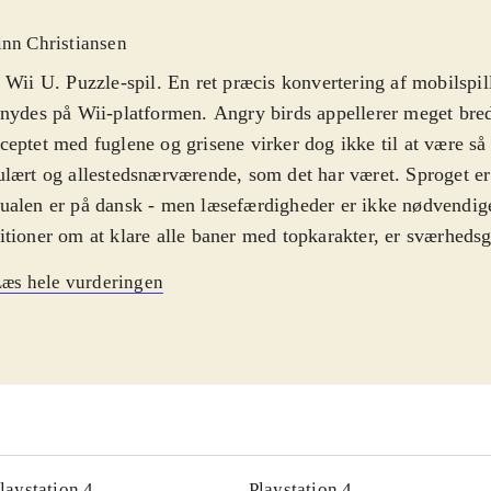
inn Christiansen
 Wii U. Puzzle-spil. En ret præcis konvertering af mobilspill
nydes på Wii-platformen. Angry birds appellerer meget bred
eptet med fuglene og grisene virker dog ikke til at være så
lært og allestedsnærværende, som det har været. Sproget er
alen er på dansk - men læsefærdigheder er ikke nødvendig
tioner om at klare alle baner med topkarakter, er sværheds
 man blot vil gennemføre banerne, er spillet ganske casual o
æs hele vurderingen
. PEGI: 3
.
asende fugle og onde grise behøver ingen introduktion - for 
alle afskygninger. Mobilspil, brætspil, tøj, bamser, rygsæk
lspillet i Star wars-udgaven er i mine øjne det bedste Angry
hovedet - og det er også meget vellykket på især Wii U-pla
men, humoren og letheden fra det originale spil er bevaret 
baner, som følger handlingen fra den første Star wars-trilog
laystation 4
Playstation 4