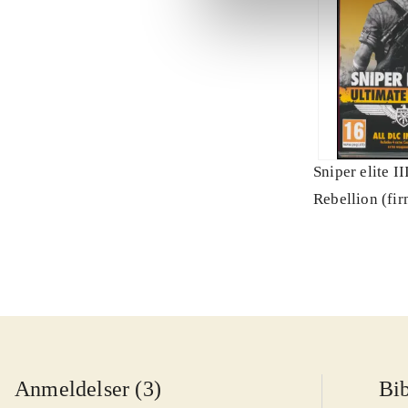
Sniper elite II
Rebellion (fi
Anmeldelser (3)
Bib