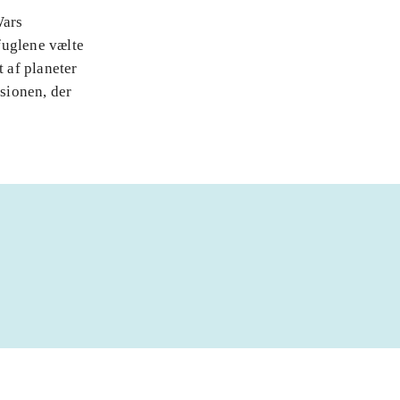
Wars
fuglene vælte
t af planeter
rsionen, der