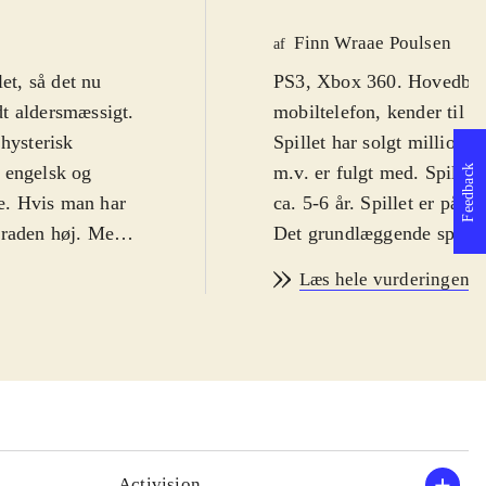
Finn Wraae Poulsen
af
et, så det nu
PS3, Xbox 360. Hovedbruds
t aldersmæssigt.
mobiltelefon, kender til e
 hysterisk
Spillet har solgt millione
 engelsk og
m.v. er fulgt med. Spillet
Feedback
e. Hvis man har
ca. 5-6 år. Spillet er på e
graden høj. Men
Det grundlæggende spilkon
g hyggeligt. Fra
version, selv om der er ti
Læs hele vurderingen
vinklen. Man bruger altså
de findes i stort
tykke, vingeløse fugle he
ke og gummisko.
og tilintetgøre de små fed
 birds-spil
selvfølgelig hhv. Rebel A
tformen.
konceptet. Når Yoda er i i
og er her krydret
ting gennem luften, liges
i. Fuglene har
tilintetgøre blokke og gri
Activision