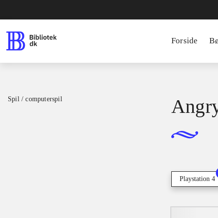
Forside
B
Spil / computerspil
Angry
Playstation 4