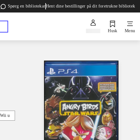
Spørg en bibliotekar
Hent dine bestillinger på dit foretrukne bibliotek
Log ind
Husk
Menu
Wii u