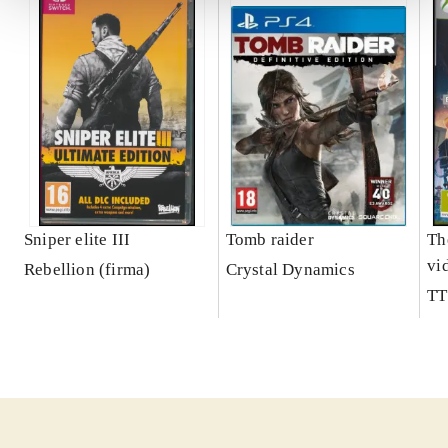
Sniper elite III
Tomb raider
Th
vi
Rebellion (firma)
Crystal Dynamics
TT