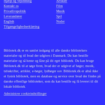
Hjælp og vejledning
Artikler
birds trilogy som indeholder alle de
lettere
Kontakt os
Film
originale baner plus "Rio" og
man ska
Privatlivspolitik
Musik
"Seasons"
.
Star wa
Leverandører
Spil
English
Noder
Angry birds er stadig et fantastisk
nænsom
Tilgængelighedserklæring
underholdende koncept og med Star
svært i
wars er det til topkarakter. Casual
Indkøb
gaming på et meget højt niveau
.
Bibliotek.dk er en samlet indgang til alle danske bibliotekers
materialer og til hvad der udgives i Danmark. Du kan bestille
materialer og så hente og låne på dit eget bibliotek. Du kan bruge
Bibliotek.dk til at søge frem, hvad der er udgivet af bøger, musik,
tidsskrifter, artikler, e-bøger, lydbøger osv. Bibliotek.dk er altså ikke
et fysisk bibliotek, men en database og service over hvad der findes på
danske offentlige biblioteker, som du kan bestille og få leveret til dit
lokale bibliotek.
Administrer cookieindstillinger