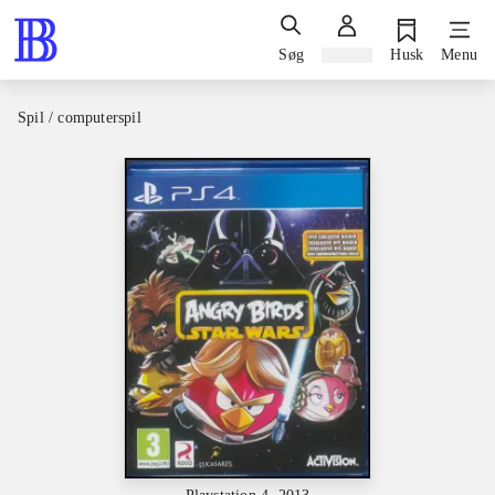
Søg
Log ind
Husk
Menu
Spil / computerspil