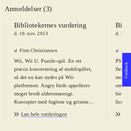
Anmeldelser (3)
Bibliotekernes vurdering
Bibli
d. 19. nov. 2013
d. 19. 
Finn Christiansen
Finn
af
af
Wii, Wii U. Puzzle-spil. En ret
PS3, X
Feedback
præcis konvertering af mobilspillet,
fleste,
så det nu kan nydes på Wii-
mobilte
platformen. Angry birds appellerer
om det
meget bredt aldersmæssigt.
birds. 
Konceptet med fuglene og grisene
licens
virker dog ikke til at være så
mercha
Læs hele vurderingen
Læs
hysterisk populært og
Spillet
allestedsnærværende, som det har
bred m