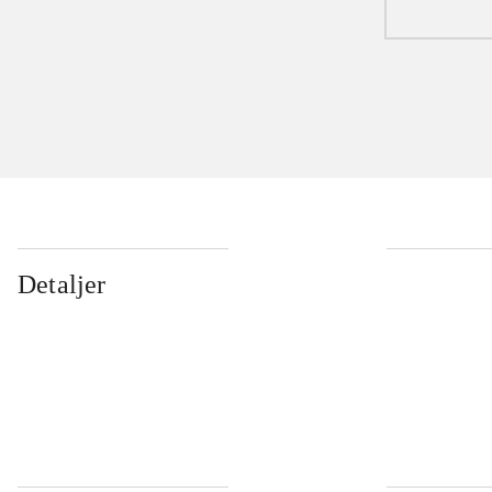
Detaljer
...
...
...
...