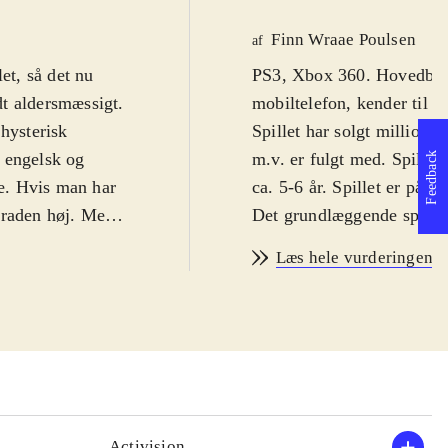
Finn Wraae Poulsen
af
et, så det nu
PS3, Xbox 360. Hovedbruds
t aldersmæssigt.
mobiltelefon, kender til e
 hysterisk
Spillet har solgt millione
 engelsk og
m.v. er fulgt med. Spillet
Feedback
e. Hvis man har
ca. 5-6 år. Spillet er på e
graden høj. Men
Det grundlæggende spilkon
g hyggeligt. Fra
version, selv om der er ti
Læs hele vurderingen
vinklen. Man bruger altså
de findes i stort
tykke, vingeløse fugle he
ke og gummisko.
og tilintetgøre de små fed
 birds-spil
selvfølgelig hhv. Rebel A
tformen.
konceptet. Når Yoda er i i
og er her krydret
ting gennem luften, liges
i. Fuglene har
tilintetgøre blokke og gri
Activision