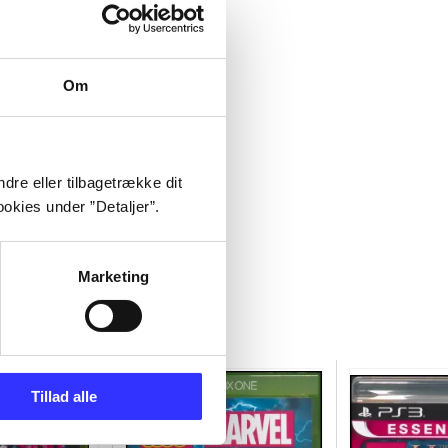
Om
dre eller tilbagetrække dit
okies under ”Detaljer”.
Marketing
Tillad alle