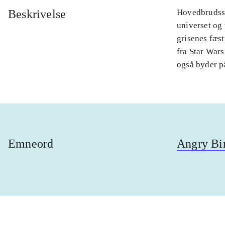
Beskrivelse
Hovedbrudssp
universet og
grisenes fæst
fra Star Wars
også byder p
Emneord
Angry Bi