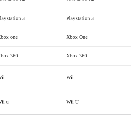
udseende og evner ligesom Luke Skywalker, Han Solo, Che
ene er naturligvis Imperiet. Darth Vader-grisen med dåse-øf
laystation 3
Playstation 3
elt genial. Styringen fungerer bedst på Wii U. Både Wii og
iplayer for op til 4 spillere, hvilket fungerer rigtigt godt
.
box one
Xbox One
Wii og Wii U findes også Angry birds trilogy som indeholder
inale baner plus "Rio" og "Seasons"
.
y birds er stadig et fantastisk underholdende koncept og me
box 360
Xbox 360
til topkarakter. Casual gaming på et meget højt niveau
.
ii
Wii
ii u
Wii U