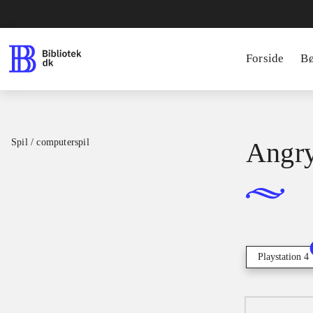
Forside
B
Spil / computerspil
Angry
Playstation 4