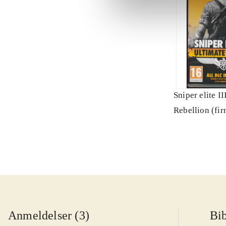
Sniper elite II
Rebellion (fi
Anmeldelser (3)
Bib