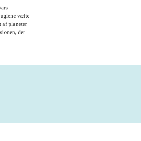
Wars
fuglene vælte
t af planeter
rsionen, der