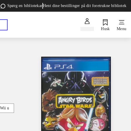
Spørg en bibliotekar
Hent dine bestillinger på dit foretrukne bibliotek
Log ind
Husk
Menu
Wii u