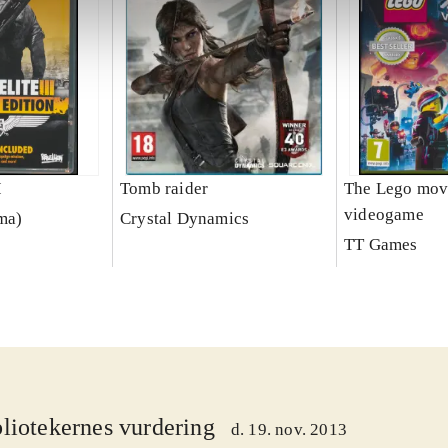
I
Tomb raider
The Lego mov
videogame
rma)
Crystal Dynamics
TT Games
liotekernes vurdering
d. 19. nov. 2013