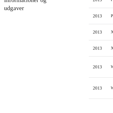
Informationer og
nu 
udgaver
gris
2013
P
simp
mult
2013
X
Til 
orig
Angr
2013
X
det 
2013
W
2013
W