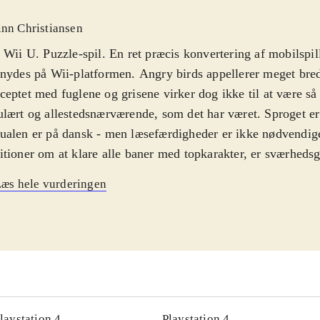
inn Christiansen
 Wii U. Puzzle-spil. En ret præcis konvertering af mobilspill
nydes på Wii-platformen. Angry birds appellerer meget bred
eptet med fuglene og grisene virker dog ikke til at være så
lært og allestedsnærværende, som det har været. Sproget er
alen er på dansk - men læsefærdigheder er ikke nødvendig
tioner om at klare alle baner med topkarakter, er sværheds
 man blot vil gennemføre banerne, er spillet ganske casual o
æs hele vurderingen
. PEGI: 3
.
asende fugle og onde grise behøver ingen introduktion - for 
alle afskygninger. Mobilspil, brætspil, tøj, bamser, rygsæk
lspillet i Star wars-udgaven er i mine øjne det bedste Angry
hovedet - og det er også meget vellykket på især Wii U-pla
men, humoren og letheden fra det originale spil er bevaret 
baner, som følger handlingen fra den første Star wars-trilog
laystation 4
Playstation 4