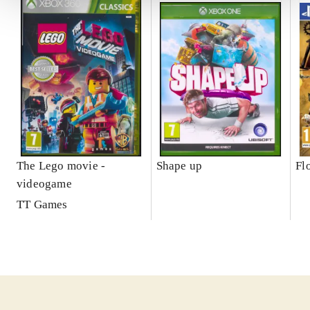
The Lego movie -
Shape up
Fl
videogame
TT Games