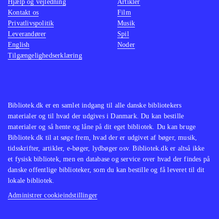
Hjælp og vejledning
Artikler
birds trilogy som indeholder alle de
lettere
Kontakt os
Film
originale baner plus "Rio" og
man ska
Privatlivspolitik
Musik
"Seasons"
.
Star wa
Leverandører
Spil
English
Noder
Angry birds er stadig et fantastisk
nænsom
Tilgængelighedserklæring
underholdende koncept og med Star
svært i
wars er det til topkarakter. Casual
Indkøb
gaming på et meget højt niveau
.
Bibliotek.dk er en samlet indgang til alle danske bibliotekers
materialer og til hvad der udgives i Danmark. Du kan bestille
materialer og så hente og låne på dit eget bibliotek. Du kan bruge
Bibliotek.dk til at søge frem, hvad der er udgivet af bøger, musik,
tidsskrifter, artikler, e-bøger, lydbøger osv. Bibliotek.dk er altså ikke
et fysisk bibliotek, men en database og service over hvad der findes på
danske offentlige biblioteker, som du kan bestille og få leveret til dit
lokale bibliotek.
Administrer cookieindstillinger