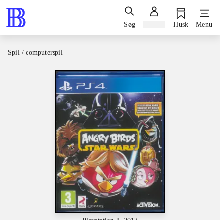
Søg
Log ind
Husk
Menu
Spil / computerspil