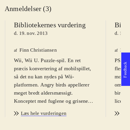
Anmeldelser (3)
Bibliotekernes vurdering
Bibli
d. 19. nov. 2013
d. 19. 
Finn Christiansen
Finn
af
af
Wii, Wii U. Puzzle-spil. En ret
PS3, X
Feedback
præcis konvertering af mobilspillet,
fleste,
så det nu kan nydes på Wii-
mobilte
platformen. Angry birds appellerer
om det
meget bredt aldersmæssigt.
birds. 
Konceptet med fuglene og grisene
licens
virker dog ikke til at være så
mercha
Læs hele vurderingen
Læs
hysterisk populært og
Spillet
allestedsnærværende, som det har
bred m