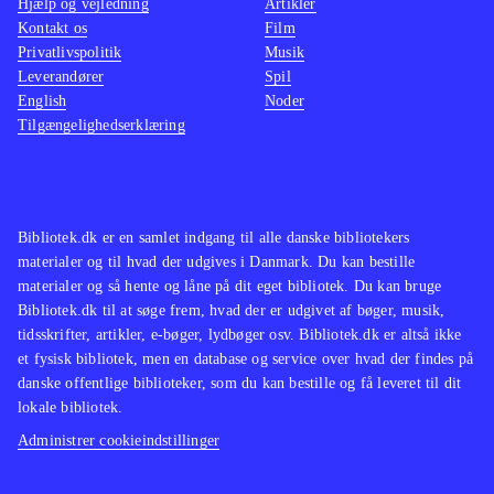
Hjælp og vejledning
Artikler
birds trilogy som indeholder alle de
lettere
Kontakt os
Film
originale baner plus "Rio" og
man ska
Privatlivspolitik
Musik
"Seasons"
.
Star wa
Leverandører
Spil
English
Noder
Angry birds er stadig et fantastisk
nænsom
Tilgængelighedserklæring
underholdende koncept og med Star
svært i
wars er det til topkarakter. Casual
Indkøb
gaming på et meget højt niveau
.
Bibliotek.dk er en samlet indgang til alle danske bibliotekers
materialer og til hvad der udgives i Danmark. Du kan bestille
materialer og så hente og låne på dit eget bibliotek. Du kan bruge
Bibliotek.dk til at søge frem, hvad der er udgivet af bøger, musik,
tidsskrifter, artikler, e-bøger, lydbøger osv. Bibliotek.dk er altså ikke
et fysisk bibliotek, men en database og service over hvad der findes på
danske offentlige biblioteker, som du kan bestille og få leveret til dit
lokale bibliotek.
Administrer cookieindstillinger