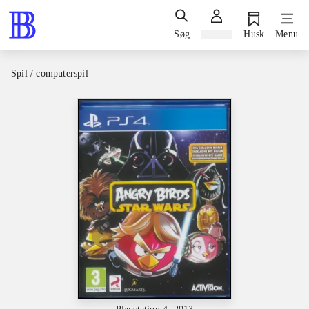
Søg
Log ind
Husk
Menu
Spil / computerspil