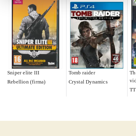
Sniper elite III
Tomb raider
Th
vi
Rebellion (firma)
Crystal Dynamics
TT