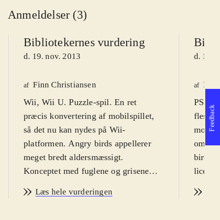
Anmeldelser (3)
Bibliotekernes vurdering
Bibli
d. 19. nov. 2013
d. 19. 
Finn Christiansen
Finn
af
af
Wii, Wii U. Puzzle-spil. En ret
PS3, X
Feedback
præcis konvertering af mobilspillet,
fleste,
så det nu kan nydes på Wii-
mobilte
platformen. Angry birds appellerer
om det
meget bredt aldersmæssigt.
birds. 
Konceptet med fuglene og grisene
licens
virker dog ikke til at være så
mercha
Læs hele vurderingen
Læs
hysterisk populært og
Spillet
allestedsnærværende, som det har
bred m