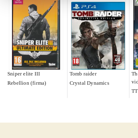
Sniper elite III
Tomb raider
Th
vi
Rebellion (firma)
Crystal Dynamics
TT