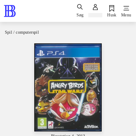
Søg
Log ind
Husk
Menu
Spil / computerspil