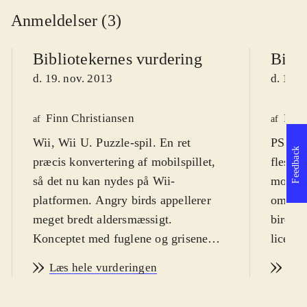
Anmeldelser (3)
Bibliotekernes vurdering
Bibli
d. 19. nov. 2013
d. 19. 
Finn Christiansen
Finn
af
af
Wii, Wii U. Puzzle-spil. En ret
PS3, X
Feedback
præcis konvertering af mobilspillet,
fleste,
så det nu kan nydes på Wii-
mobilte
platformen. Angry birds appellerer
om det
meget bredt aldersmæssigt.
birds. 
Konceptet med fuglene og grisene
licens
virker dog ikke til at være så
mercha
Læs hele vurderingen
Læs
hysterisk populært og
Spillet
allestedsnærværende, som det har
bred m