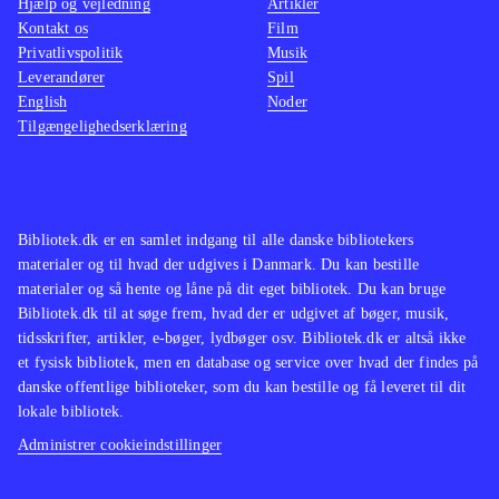
Hjælp og vejledning
Artikler
birds trilogy som indeholder alle de
lettere
Kontakt os
Film
originale baner plus "Rio" og
man ska
Privatlivspolitik
Musik
"Seasons"
.
Star wa
Leverandører
Spil
English
Noder
Angry birds er stadig et fantastisk
nænsom
Tilgængelighedserklæring
underholdende koncept og med Star
svært i
wars er det til topkarakter. Casual
Indkøb
gaming på et meget højt niveau
.
Bibliotek.dk er en samlet indgang til alle danske bibliotekers
materialer og til hvad der udgives i Danmark. Du kan bestille
materialer og så hente og låne på dit eget bibliotek. Du kan bruge
Bibliotek.dk til at søge frem, hvad der er udgivet af bøger, musik,
tidsskrifter, artikler, e-bøger, lydbøger osv. Bibliotek.dk er altså ikke
et fysisk bibliotek, men en database og service over hvad der findes på
danske offentlige biblioteker, som du kan bestille og få leveret til dit
lokale bibliotek.
Administrer cookieindstillinger