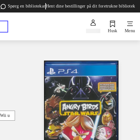
Spørg en bibliotekar
Hent dine bestillinger på dit foretrukne bibliotek
Log ind
Husk
Menu
Wii u