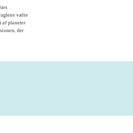
Wars
fuglene vælte
t af planeter
rsionen, der