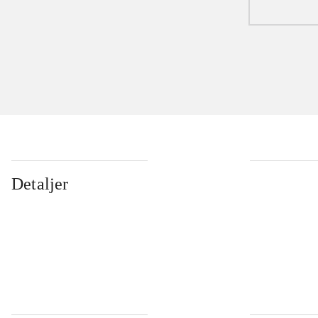
Detaljer
...
...
...
...