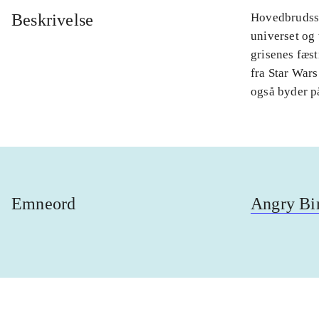
Beskrivelse
Hovedbrudssp
universet og
grisenes fæst
fra Star Wars
også byder p
Emneord
Angry Bi