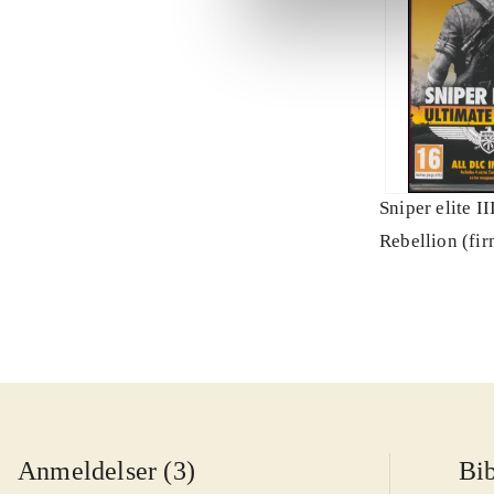
Sniper elite II
Rebellion (fi
Anmeldelser (3)
Bib