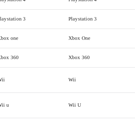
udseende og evner ligesom Luke Skywalker, Han Solo, Che
ene er naturligvis Imperiet. Darth Vader-grisen med dåse-øf
laystation 3
Playstation 3
elt genial. Styringen fungerer bedst på Wii U. Både Wii og
iplayer for op til 4 spillere, hvilket fungerer rigtigt godt
.
box one
Xbox One
Wii og Wii U findes også Angry birds trilogy som indeholder
inale baner plus "Rio" og "Seasons"
.
y birds er stadig et fantastisk underholdende koncept og me
box 360
Xbox 360
til topkarakter. Casual gaming på et meget højt niveau
.
ii
Wii
ii u
Wii U