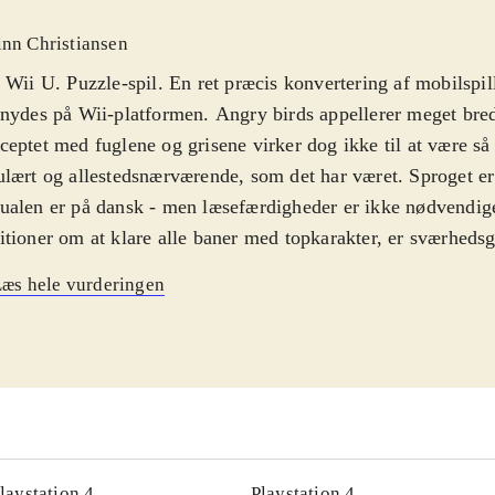
inn Christiansen
 Wii U. Puzzle-spil. En ret præcis konvertering af mobilspill
nydes på Wii-platformen. Angry birds appellerer meget bred
eptet med fuglene og grisene virker dog ikke til at være så
lært og allestedsnærværende, som det har været. Sproget er
alen er på dansk - men læsefærdigheder er ikke nødvendig
tioner om at klare alle baner med topkarakter, er sværheds
 man blot vil gennemføre banerne, er spillet ganske casual o
æs hele vurderingen
. PEGI: 3
.
asende fugle og onde grise behøver ingen introduktion - for 
alle afskygninger. Mobilspil, brætspil, tøj, bamser, rygsæk
lspillet i Star wars-udgaven er i mine øjne det bedste Angry
hovedet - og det er også meget vellykket på især Wii U-pla
men, humoren og letheden fra det originale spil er bevaret 
baner, som følger handlingen fra den første Star wars-trilog
laystation 4
Playstation 4