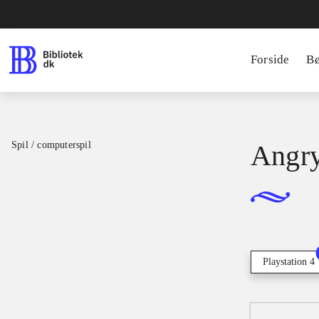
Forside
B
Spil / computerspil
Angry
Playstation 4