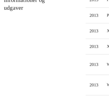
Informationer og
nu 
udgaver
gris
2013
P
simp
mult
2013
X
Til 
orig
Angr
2013
X
det 
2013
W
2013
W