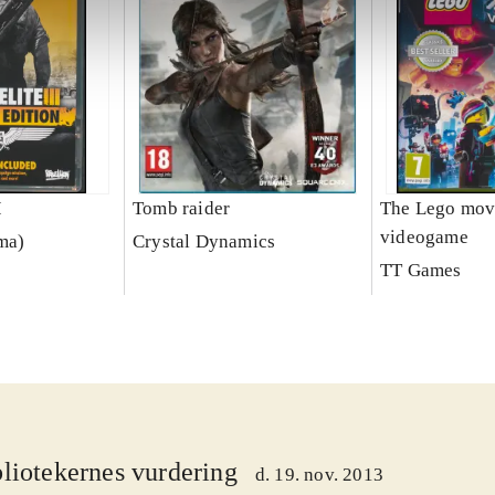
I
Tomb raider
The Lego mov
videogame
rma)
Crystal Dynamics
TT Games
liotekernes vurdering
d. 19. nov. 2013