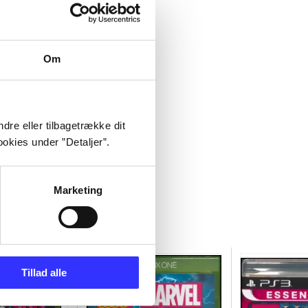
Om
dre eller tilbagetrække dit
okies under ”Detaljer”.
Marketing
Tillad alle