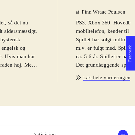
Finn Wraae Poulsen
af
et, så det nu
PS3, Xbox 360. Hovedbruds
t aldersmæssigt.
mobiltelefon, kender til e
 hysterisk
Spillet har solgt millione
 engelsk og
m.v. er fulgt med. Spillet
Feedback
e. Hvis man har
ca. 5-6 år. Spillet er på e
graden høj. Men
Det grundlæggende spilkon
g hyggeligt. Fra
version, selv om der er ti
Læs hele vurderingen
vinklen. Man bruger altså
de findes i stort
tykke, vingeløse fugle he
ke og gummisko.
og tilintetgøre de små fed
 birds-spil
selvfølgelig hhv. Rebel A
tformen.
konceptet. Når Yoda er i i
og er her krydret
ting gennem luften, liges
i. Fuglene har
tilintetgøre blokke og gri
Activision