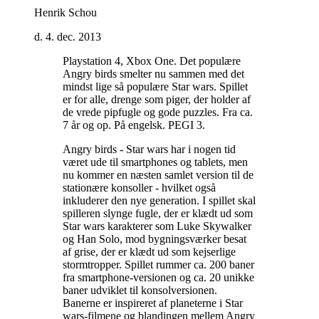
Henrik Schou
d. 4. dec. 2013
Playstation 4, Xbox One. Det populære
Angry birds smelter nu sammen med det
mindst lige så populære Star wars. Spillet
er for alle, drenge som piger, der holder af
de vrede pipfugle og gode puzzles. Fra ca.
7 år og op. På engelsk. PEGI 3
.
Angry birds - Star wars har i nogen tid
været ude til smartphones og tablets, men
nu kommer en næsten samlet version til de
stationære konsoller - hvilket også
inkluderer den nye generation. I spillet skal
spilleren slynge fugle, der er klædt ud som
Star wars karakterer som Luke Skywalker
og Han Solo, mod bygningsværker besat
af grise, der er klædt ud som kejserlige
stormtropper. Spillet rummer ca. 200 baner
fra smartphone-versionen og ca. 20 unikke
baner udviklet til konsolversionen.
Banerne er inspireret af planeterne i Star
wars-filmene og blandingen mellem Angry