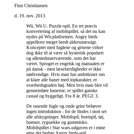
Finn Christiansen
d. 19. nov. 2013
Wii, Wii U. Puzzle-spil. En ret præcis
konvertering af mobilspillet, så det nu kan
nydes på Wii-platformen. Angry birds
appellerer meget bredt aldersmæssigt.
Konceptet med fuglene og grisene virker
dog ikke til at være så hysterisk populært
og allestedsnærværende, som det har
været. Sproget er engelsk og manualen er
på dansk - men læsefærdigheder er ikke
nødvendige. Hvis man har ambitioner om
at klare alle baner med topkarakter, er
sværhedsgraden høj. Men hvis man blot vil
gennemføre banerne, er spillet ganske
casual og hyggeligt. Fra 8 år. PEGI: 3
.
De rasende fugle og onde grise behøver
ingen introduktion - for de findes i stort set
alle afskygninger. Mobilspil, brætspil, tøj,
bamser, rygsække og gummisko.
Mobilspillet i Star wars-udgaven er i mine
øjne det bedste Angry birds-spil