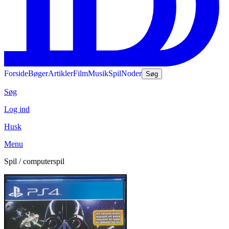
Forside
Bøger
Artikler
Film
Musik
Spil
Noder
Søg
Søg
Log ind
Husk
Menu
Spil / computerspil