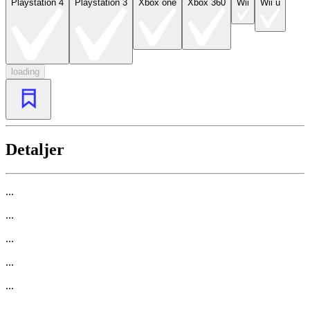
Playstation 4
Playstation 3
Xbox one
Xbox 360
Wii
Wii u
loading
Detaljer
...
...
...
...
...
...