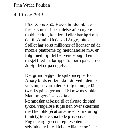
Finn Wraae Poulsen
d. 19. nov. 2013
PS3, Xbox 360. Hovedbrudsspil. De
fleste, som er i besiddelse af en nyere
mobiltelefon, kender til eller har hørt om
det finsk udviklede spil Angry birds.
Spillet har solgt millioner af licenser på de
mobile platforme og merchandise m.v. er
fulgt med. Spillet henvender sig til en
meget bred målgruppe fra børn på ca. 5-6
år. Spillet er på engelsk
.
Det grundlæggende spilkonceptet for
Angry birds er der ikke rørt ved i denne
version, selv om der er tilføjet nogle få
tweaks på baggrund af Star wars vinklen.
Man bruger altså stadig en
kæmpeslangebøsse til at slynge de små
tykke, vingeløse fugle hen over skærmen
med henblik på at smadre en struktur og
tilintetgøre de små fede grisebasser.
Fuglene og grisene repræsenterer
selvfølgelig hhv. Rebel Alliance og The