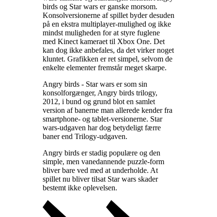
birds og Star wars er ganske morsom.
Konsolversionerne af spillet byder desuden
på en ekstra multiplayer-mulighed og ikke
mindst muligheden for at styre fuglene
med Kinect kameraet til Xbox One. Det
kan dog ikke anbefales, da det virker noget
kluntet. Grafikken er ret simpel, selvom de
enkelte elementer fremstår meget skarpe
.
Angry birds - Star wars er som sin
konsolforgænger, Angry birds trilogy,
2012, i bund og grund blot en samlet
version af banerne man allerede kender fra
smartphone- og tablet-versionerne. Star
wars-udgaven har dog betydeligt færre
baner end Trilogy-udgaven
.
Angry birds er stadig populære og den
simple, men vanedannende puzzle-form
bliver bare ved med at underholde. At
spillet nu bliver tilsat Star wars skader
bestemt ikke oplevelsen
.