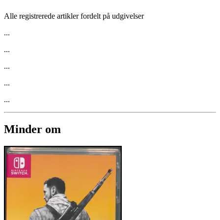
Alle registrerede artikler fordelt på udgivelser
...
...
...
...
...
Minder om