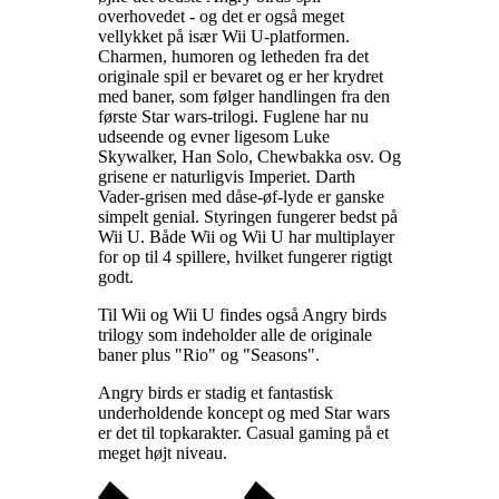
overhovedet - og det er også meget
vellykket på især Wii U-platformen.
Charmen, humoren og letheden fra det
originale spil er bevaret og er her krydret
med baner, som følger handlingen fra den
første Star wars-trilogi. Fuglene har nu
udseende og evner ligesom Luke
Skywalker, Han Solo, Chewbakka osv. Og
grisene er naturligvis Imperiet. Darth
Vader-grisen med dåse-øf-lyde er ganske
simpelt genial. Styringen fungerer bedst på
Wii U. Både Wii og Wii U har multiplayer
for op til 4 spillere, hvilket fungerer rigtigt
godt
.
Til Wii og Wii U findes også Angry birds
trilogy som indeholder alle de originale
baner plus "Rio" og "Seasons"
.
Angry birds er stadig et fantastisk
underholdende koncept og med Star wars
er det til topkarakter. Casual gaming på et
meget højt niveau
.