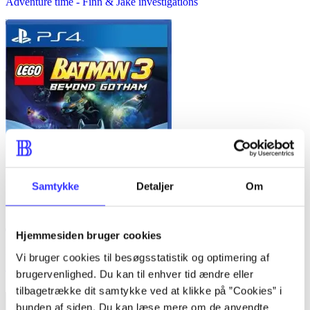
Adventure time - Finn & Jake investigations
Samtykke
Detaljer
Om
Hjemmesiden bruger cookies
Lego Batman 3 - beyond Gotham
Vi bruger cookies til besøgsstatistik og optimering af
brugervenlighed. Du kan til enhver tid ændre eller
TT Games
tilbagetrække dit samtykke ved at klikke på ”Cookies” i
bunden af siden. Du kan læse mere om de anvendte