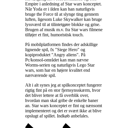
Empire i anledning af Star wars konceptet.
Når Yoda er i ilden kan han naturligvis
bruge the Force til at slynge ting gennem
luften, ligesom Luke Skywalker kan bruge
lyssværd til at tilintetgøre blokke og grise.
Brugen af musik m.v. fra Star wars filmene
tilføjer et fint, humoristisk touch
.
På mobilplatformen findes der adskillige
lignende spil, fx "Siege Hero" og
kopiproduktet "Angry aliens". På
Pc/konsol-området kan man nævne
Worms-serien og naturligvis Lego Star
wars, som har en højere kvalitet end
nærværende spil
.
Alt i alt synes jeg at spilkonceptet fungerer
rigtig fint på en stor fjernsynsskærm, hvor
det bliver lettere at få overblik over,
hvordan man skal gribe de enkelte baner
an. Star wars konceptet er fint og nænsomt
implementeret og det er svært ikke at blive
opslugt af spillet. Indkøb anbefales
.