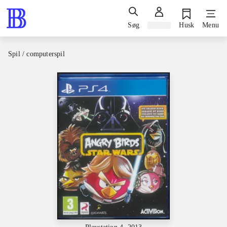
Søg
Log ind
Husk
Menu
Spil / computerspil