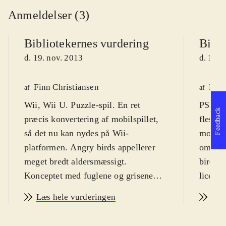
Anmeldelser (3)
Bibliotekernes vurdering
Bibli
d. 19. nov. 2013
d. 19. 
Finn Christiansen
Finn
af
af
Wii, Wii U. Puzzle-spil. En ret
PS3, X
Feedback
præcis konvertering af mobilspillet,
fleste,
så det nu kan nydes på Wii-
mobilte
platformen. Angry birds appellerer
om det
meget bredt aldersmæssigt.
birds. 
Konceptet med fuglene og grisene
licens
virker dog ikke til at være så
mercha
Læs hele vurderingen
Læs
hysterisk populært og
Spillet
allestedsnærværende, som det har
bred m