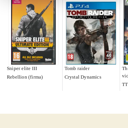
Sniper elite III
Tomb raider
Th
vi
Rebellion (firma)
Crystal Dynamics
TT