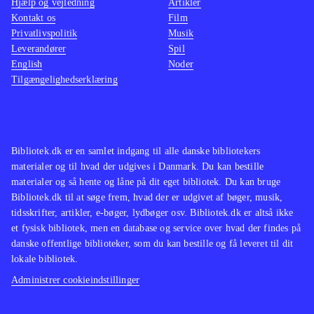
Hjælp og vejledning
Artikler
birds trilogy som indeholder alle de
lettere
Kontakt os
Film
originale baner plus "Rio" og
man ska
Privatlivspolitik
Musik
"Seasons"
.
Star wa
Leverandører
Spil
English
Noder
Angry birds er stadig et fantastisk
nænsom
Tilgængelighedserklæring
underholdende koncept og med Star
svært i
wars er det til topkarakter. Casual
Indkøb
gaming på et meget højt niveau
.
Bibliotek.dk er en samlet indgang til alle danske bibliotekers
materialer og til hvad der udgives i Danmark. Du kan bestille
materialer og så hente og låne på dit eget bibliotek. Du kan bruge
Bibliotek.dk til at søge frem, hvad der er udgivet af bøger, musik,
tidsskrifter, artikler, e-bøger, lydbøger osv. Bibliotek.dk er altså ikke
et fysisk bibliotek, men en database og service over hvad der findes på
danske offentlige biblioteker, som du kan bestille og få leveret til dit
lokale bibliotek.
Administrer cookieindstillinger