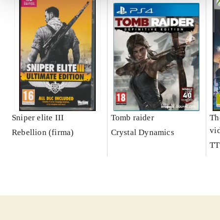
Sniper elite III
Tomb raider
Th
vi
Rebellion (firma)
Crystal Dynamics
TT