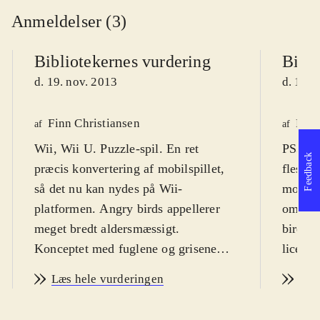
Anmeldelser (3)
Bibliotekernes vurdering
Bibli
d. 19. nov. 2013
d. 19. 
Finn Christiansen
Finn
af
af
Wii, Wii U. Puzzle-spil. En ret
PS3, X
Feedback
præcis konvertering af mobilspillet,
fleste,
så det nu kan nydes på Wii-
mobilte
platformen. Angry birds appellerer
om det
meget bredt aldersmæssigt.
birds. 
Konceptet med fuglene og grisene
licens
virker dog ikke til at være så
mercha
Læs hele vurderingen
Læs
hysterisk populært og
Spillet
allestedsnærværende, som det har
bred m