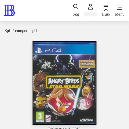
Søg
Log ind
Husk
Menu
Spil / computerspil