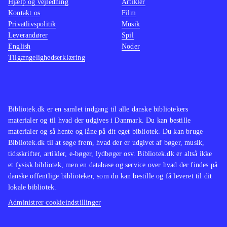
Hjælp og vejledning
Artikler
birds trilogy som indeholder alle de
lettere
Kontakt os
Film
originale baner plus "Rio" og
man ska
Privatlivspolitik
Musik
"Seasons"
.
Star wa
Leverandører
Spil
English
Noder
Angry birds er stadig et fantastisk
nænsom
Tilgængelighedserklæring
underholdende koncept og med Star
svært i
wars er det til topkarakter. Casual
Indkøb
gaming på et meget højt niveau
.
Bibliotek.dk er en samlet indgang til alle danske bibliotekers
materialer og til hvad der udgives i Danmark. Du kan bestille
materialer og så hente og låne på dit eget bibliotek. Du kan bruge
Bibliotek.dk til at søge frem, hvad der er udgivet af bøger, musik,
tidsskrifter, artikler, e-bøger, lydbøger osv. Bibliotek.dk er altså ikke
et fysisk bibliotek, men en database og service over hvad der findes på
danske offentlige biblioteker, som du kan bestille og få leveret til dit
lokale bibliotek.
Administrer cookieindstillinger