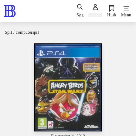
Søg
Log ind
Husk
Menu
Spil / computerspil