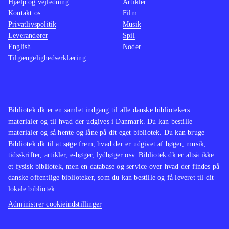
Hjælp og vejledning
Artikler
birds trilogy som indeholder alle de
lettere
Kontakt os
Film
originale baner plus "Rio" og
man ska
Privatlivspolitik
Musik
"Seasons"
.
Star wa
Leverandører
Spil
English
Noder
Angry birds er stadig et fantastisk
nænsom
Tilgængelighedserklæring
underholdende koncept og med Star
svært i
wars er det til topkarakter. Casual
Indkøb
gaming på et meget højt niveau
.
Bibliotek.dk er en samlet indgang til alle danske bibliotekers
materialer og til hvad der udgives i Danmark. Du kan bestille
materialer og så hente og låne på dit eget bibliotek. Du kan bruge
Bibliotek.dk til at søge frem, hvad der er udgivet af bøger, musik,
tidsskrifter, artikler, e-bøger, lydbøger osv. Bibliotek.dk er altså ikke
et fysisk bibliotek, men en database og service over hvad der findes på
danske offentlige biblioteker, som du kan bestille og få leveret til dit
lokale bibliotek.
Administrer cookieindstillinger