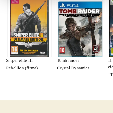
Sniper elite III
Tomb raider
Th
vi
Rebellion (firma)
Crystal Dynamics
TT