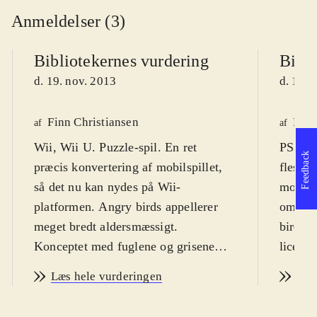
Anmeldelser (3)
Bibliotekernes vurdering
Bibli
d. 19. nov. 2013
d. 19. 
Finn Christiansen
Finn
af
af
Wii, Wii U. Puzzle-spil. En ret
PS3, X
Feedback
præcis konvertering af mobilspillet,
fleste,
så det nu kan nydes på Wii-
mobilte
platformen. Angry birds appellerer
om det
meget bredt aldersmæssigt.
birds. 
Konceptet med fuglene og grisene
licens
virker dog ikke til at være så
mercha
Læs hele vurderingen
Læs
hysterisk populært og
Spillet
allestedsnærværende, som det har
bred m