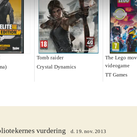
I
Tomb raider
The Lego mov
videogame
rma)
Crystal Dynamics
TT Games
liotekernes vurdering
d. 19. nov. 2013