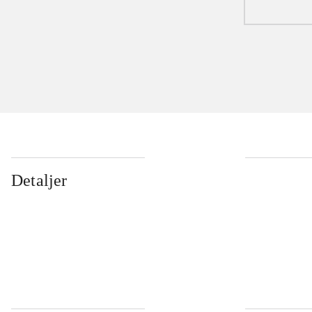
Detaljer
...
...
...
...