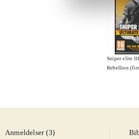
Sniper elite II
Rebellion (fi
Anmeldelser (3)
Bib