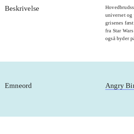
Beskrivelse
Hovedbrudssp
universet og
grisenes fæst
fra Star Wars
også byder p
Emneord
Angry Bi