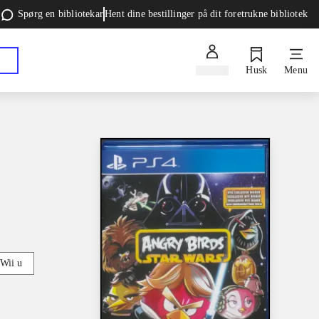
Spørg en bibliotekar
Hent dine bestillinger på dit foretrukne bibliotek
Log ind
Husk
Menu
Wii u