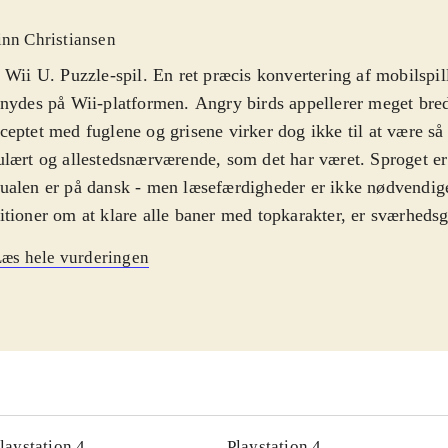
inn Christiansen
 Wii U. Puzzle-spil. En ret præcis konvertering af mobilspill
nydes på Wii-platformen. Angry birds appellerer meget bred
eptet med fuglene og grisene virker dog ikke til at være så
lært og allestedsnærværende, som det har været. Sproget er
alen er på dansk - men læsefærdigheder er ikke nødvendig
tioner om at klare alle baner med topkarakter, er sværheds
 man blot vil gennemføre banerne, er spillet ganske casual o
æs hele vurderingen
. PEGI: 3
.
asende fugle og onde grise behøver ingen introduktion - for 
alle afskygninger. Mobilspil, brætspil, tøj, bamser, rygsæk
lspillet i Star wars-udgaven er i mine øjne det bedste Angry
hovedet - og det er også meget vellykket på især Wii U-pla
men, humoren og letheden fra det originale spil er bevaret 
baner, som følger handlingen fra den første Star wars-trilog
laystation 4
Playstation 4