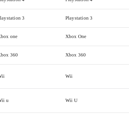
udseende og evner ligesom Luke Skywalker, Han Solo, Che
ene er naturligvis Imperiet. Darth Vader-grisen med dåse-øf
laystation 3
Playstation 3
elt genial. Styringen fungerer bedst på Wii U. Både Wii og
iplayer for op til 4 spillere, hvilket fungerer rigtigt godt
.
box one
Xbox One
Wii og Wii U findes også Angry birds trilogy som indeholder
inale baner plus "Rio" og "Seasons"
.
y birds er stadig et fantastisk underholdende koncept og me
box 360
Xbox 360
til topkarakter. Casual gaming på et meget højt niveau
.
ii
Wii
ii u
Wii U