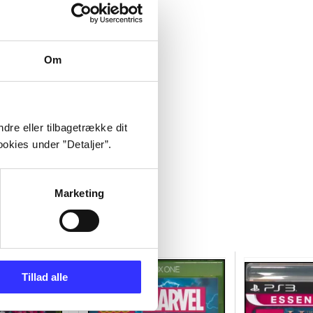
Om
dre eller tilbagetrække dit
okies under ”Detaljer”.
Marketing
Tillad alle