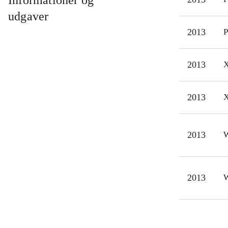
Informationer og
nu 
udgaver
gris
2013
P
simp
mult
2013
X
Til 
orig
Angr
2013
X
det 
2013
W
2013
W