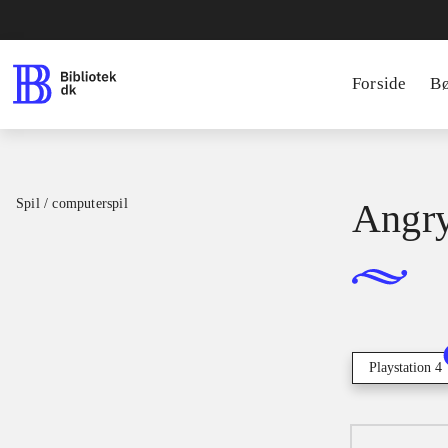
Forside
B
Spil / computerspil
Angry
Playstation 4