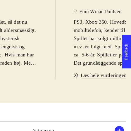
Finn Wraae Poulsen
af
et, så det nu
PS3, Xbox 360. Hovedbruds
t aldersmæssigt.
mobiltelefon, kender til e
 hysterisk
Spillet har solgt millione
 engelsk og
m.v. er fulgt med. Spillet
Feedback
e. Hvis man har
ca. 5-6 år. Spillet er på e
graden høj. Men
Det grundlæggende spilkon
g hyggeligt. Fra
version, selv om der er ti
Læs hele vurderingen
vinklen. Man bruger altså
de findes i stort
tykke, vingeløse fugle he
ke og gummisko.
og tilintetgøre de små fed
 birds-spil
selvfølgelig hhv. Rebel A
tformen.
konceptet. Når Yoda er i i
og er her krydret
ting gennem luften, liges
i. Fuglene har
tilintetgøre blokke og gri
Activision