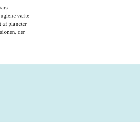
Wars
fuglene vælte
t af planeter
rsionen, der