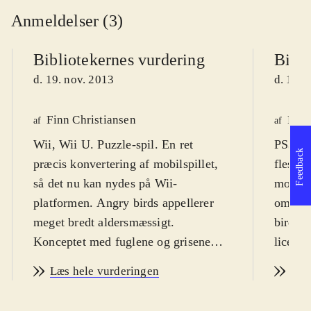
Anmeldelser (3)
Bibliotekernes vurdering
Bibli
d. 19. nov. 2013
d. 19. 
Finn Christiansen
Finn
af
af
Wii, Wii U. Puzzle-spil. En ret
PS3, X
Feedback
præcis konvertering af mobilspillet,
fleste,
så det nu kan nydes på Wii-
mobilte
platformen. Angry birds appellerer
om det
meget bredt aldersmæssigt.
birds. 
Konceptet med fuglene og grisene
licens
virker dog ikke til at være så
mercha
Læs hele vurderingen
Læs
hysterisk populært og
Spillet
allestedsnærværende, som det har
bred m