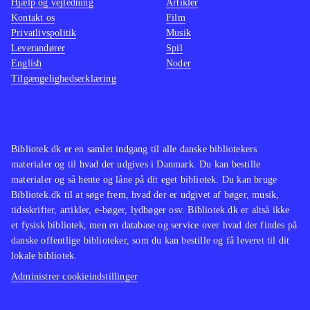
Hjælp og vejledning
Artikler
birds trilogy som indeholder alle de
lettere
Kontakt os
Film
originale baner plus "Rio" og
man ska
Privatlivspolitik
Musik
"Seasons"
.
Star wa
Leverandører
Spil
English
Noder
Angry birds er stadig et fantastisk
nænsom
Tilgængelighedserklæring
underholdende koncept og med Star
svært i
wars er det til topkarakter. Casual
Indkøb
gaming på et meget højt niveau
.
Bibliotek.dk er en samlet indgang til alle danske bibliotekers
materialer og til hvad der udgives i Danmark. Du kan bestille
materialer og så hente og låne på dit eget bibliotek. Du kan bruge
Bibliotek.dk til at søge frem, hvad der er udgivet af bøger, musik,
tidsskrifter, artikler, e-bøger, lydbøger osv. Bibliotek.dk er altså ikke
et fysisk bibliotek, men en database og service over hvad der findes på
danske offentlige biblioteker, som du kan bestille og få leveret til dit
lokale bibliotek.
Administrer cookieindstillinger