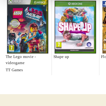
The Lego movie -
Shape up
Fl
videogame
TT Games