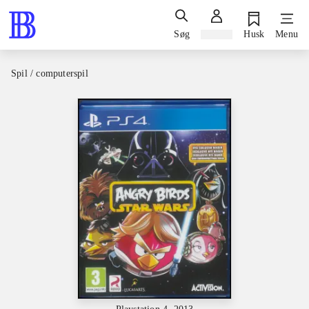
Søg
Log ind
Husk
Menu
Spil / computerspil