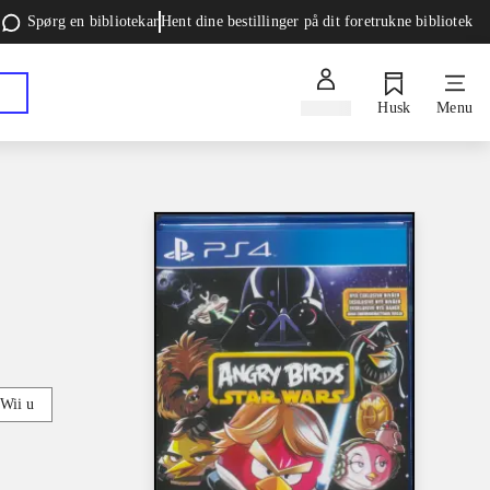
Spørg en bibliotekar
Hent dine bestillinger på dit foretrukne bibliotek
Log ind
Husk
Menu
Wii u