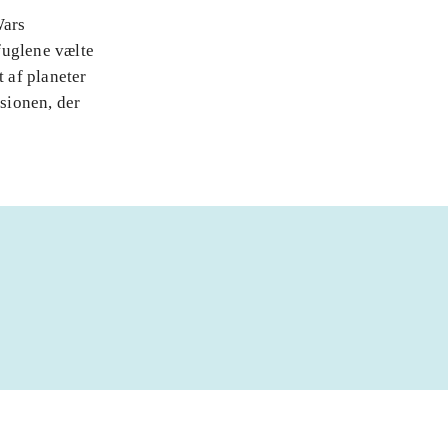
Wars
fuglene vælte
t af planeter
rsionen, der