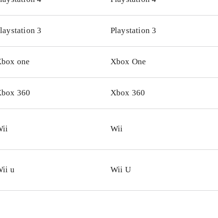
udseende og evner ligesom Luke Skywalker, Han Solo, Che
ene er naturligvis Imperiet. Darth Vader-grisen med dåse-øf
laystation 3
Playstation 3
elt genial. Styringen fungerer bedst på Wii U. Både Wii og
iplayer for op til 4 spillere, hvilket fungerer rigtigt godt
.
box one
Xbox One
Wii og Wii U findes også Angry birds trilogy som indeholder
inale baner plus "Rio" og "Seasons"
.
y birds er stadig et fantastisk underholdende koncept og me
box 360
Xbox 360
til topkarakter. Casual gaming på et meget højt niveau
.
ii
Wii
ii u
Wii U