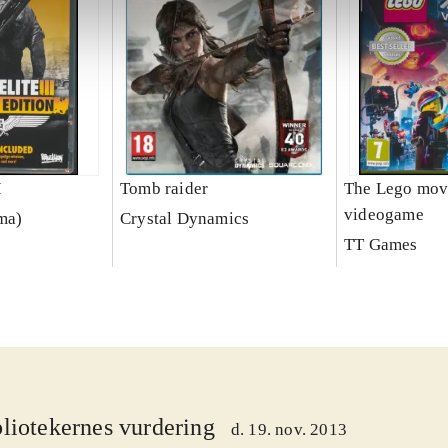
I
Tomb raider
The Lego mov
videogame
rma)
Crystal Dynamics
TT Games
liotekernes vurdering
d. 19. nov. 2013