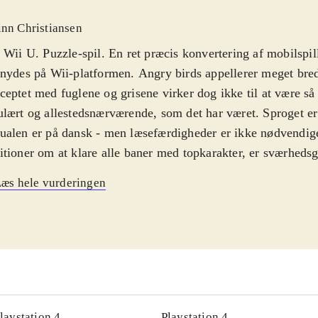
inn Christiansen
 Wii U. Puzzle-spil. En ret præcis konvertering af mobilspill
nydes på Wii-platformen. Angry birds appellerer meget bred
eptet med fuglene og grisene virker dog ikke til at være så
lært og allestedsnærværende, som det har været. Sproget er
alen er på dansk - men læsefærdigheder er ikke nødvendig
tioner om at klare alle baner med topkarakter, er sværheds
 man blot vil gennemføre banerne, er spillet ganske casual o
æs hele vurderingen
. PEGI: 3
.
asende fugle og onde grise behøver ingen introduktion - for 
alle afskygninger. Mobilspil, brætspil, tøj, bamser, rygsæk
lspillet i Star wars-udgaven er i mine øjne det bedste Angry
hovedet - og det er også meget vellykket på især Wii U-pla
men, humoren og letheden fra det originale spil er bevaret 
baner, som følger handlingen fra den første Star wars-trilog
laystation 4
Playstation 4