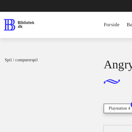
Forside
B
Spil / computerspil
Angry
Playstation 4