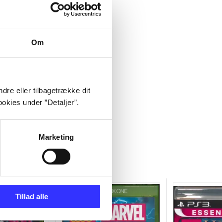
Om
dre eller tilbagetrække dit
okies under ”Detaljer”.
Marketing
Tillad alle