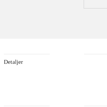
Detaljer
...
...
...
...