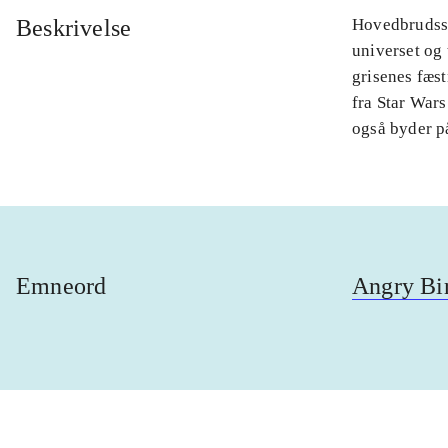
Beskrivelse
Hovedbrudssp
universet og
grisenes fæst
fra Star Wars
også byder p
Emneord
Angry Bi