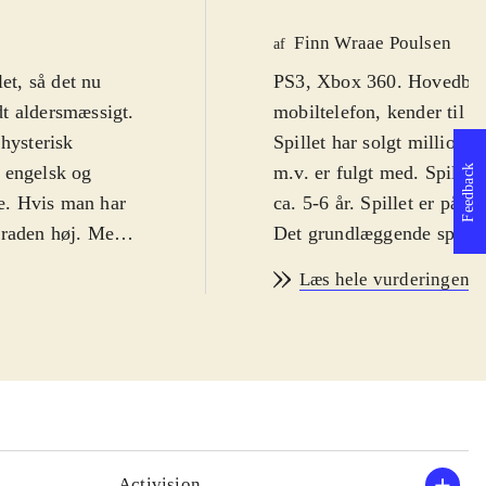
Finn Wraae Poulsen
af
et, så det nu
PS3, Xbox 360. Hovedbruds
t aldersmæssigt.
mobiltelefon, kender til e
 hysterisk
Spillet har solgt millione
 engelsk og
m.v. er fulgt med. Spillet
Feedback
e. Hvis man har
ca. 5-6 år. Spillet er på e
graden høj. Men
Det grundlæggende spilkon
g hyggeligt. Fra
version, selv om der er ti
Læs hele vurderingen
vinklen. Man bruger altså
de findes i stort
tykke, vingeløse fugle he
ke og gummisko.
og tilintetgøre de små fed
 birds-spil
selvfølgelig hhv. Rebel A
tformen.
konceptet. Når Yoda er i i
og er her krydret
ting gennem luften, liges
i. Fuglene har
tilintetgøre blokke og gri
Activision