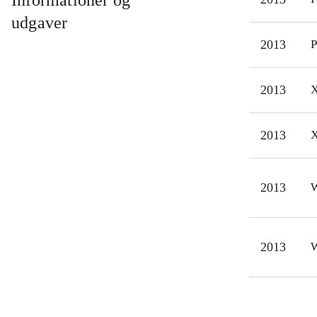
Informationer og
nu 
udgaver
gris
2013
P
simp
mult
2013
X
Til 
orig
Angr
2013
X
det 
2013
W
2013
W