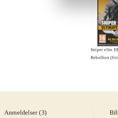
Sniper elite II
Rebellion (fi
Anmeldelser (3)
Bib