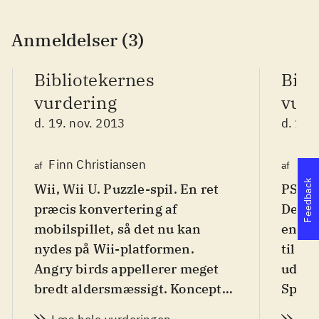
Anmeldelser (3)
Bibliotekernes
Bibl
vurdering
vurd
d. 19. nov. 2013
d. 19.
Finn Christiansen
Fin
af
af
Feedback
Wii, Wii U. Puzzle-spil. En ret
PS3, 
præcis konvertering af
De fle
mobilspillet, så det nu kan
en ny
nydes på Wii-platformen.
til el
Angry birds appellerer meget
udvikl
bredt aldersmæssigt. Konceptet
Spille
med fuglene og grisene virker
licen