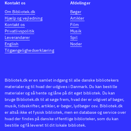
Kontakt os
Afdelinger
Chewbakka osv. Og grisene er
"Sieg
naturligvis Imperiet. Darth
"Angry
Om Bibliotek.dk
Bøger
Hjælp og vejledning
Artikler
Vader-grisen med dåse-øf-lyde
områd
Kontakt os
Film
er ganske simpelt genial.
Worms
Privatlivspolitik
Musik
Styringen fungerer bedst på Wii
Lego 
Leverandører
Spil
English
Noder
U. Både Wii og Wii U har
højere
Tilgængelighedserklæring
multiplayer for op til 4 spillere,
nærvæ
hvilket fungerer rigtigt godt
.
Alt i 
Til Wii og Wii U findes også
spilko
Angry birds trilogy som
fint 
Bibliotek.dk er en samlet indgang til alle danske bibliotekers
indeholder alle de originale
hvor d
materialer og til hvad der udgives i Danmark. Du kan bestille
materialer og så hente og låne på dit eget bibliotek. Du kan
baner plus "Rio" og "Seasons"
.
overb
bruge Bibliotek.dk til at søge frem, hvad der er udgivet af bøger,
Angry birds er stadig et
gribe 
musik, tidsskrifter, artikler, e-bøger, lydbøger osv. Bibliotek.dk
fantastisk underholdende
wars k
er altså ikke et fysisk bibliotek, men en database og service over
koncept og med Star wars er det
nænso
hvad der findes på danske offentlige biblioteker, som du kan
bestille og få leveret til dit lokale bibliotek.
til topkarakter. Casual gaming
er svæ