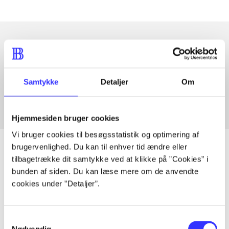
Artikler med samme emner
Fra
Samtykke
Detaljer
Om
Hjemmesiden bruger cookies
Vi bruger cookies til besøgsstatistik og optimering af
brugervenlighed. Du kan til enhver tid ændre eller
tilbagetrække dit samtykke ved at klikke på ”Cookies” i
bunden af siden. Du kan læse mere om de anvendte
Artikler
cookies under ”Detaljer”.
Alle registrerede artikler fordelt på udgivelser
Samtykkevalg
...
Nødvendig