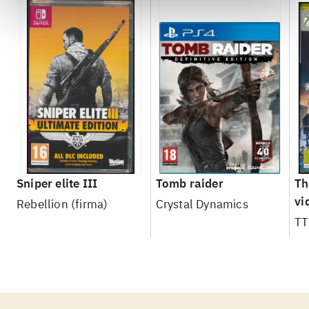
Sniper elite III
Tomb raider
Th
vi
Rebellion (firma)
Crystal Dynamics
TT