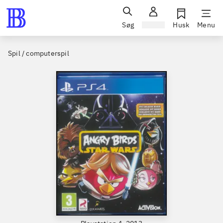
Søg
Log ind
Husk
Menu
Spil / computerspil