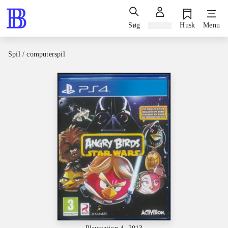
Søg
Log ind
Husk
Menu
Spil / computerspil