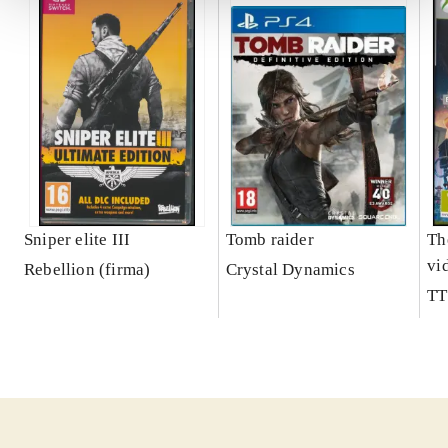
Sniper elite III
Tomb raider
Th
vi
Rebellion (firma)
Crystal Dynamics
TT