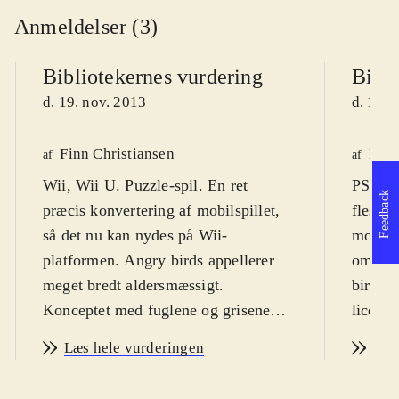
Anmeldelser (3)
Bibliotekernes vurdering
Bibli
d. 19. nov. 2013
d. 19. 
Finn Christiansen
Finn
af
af
Wii, Wii U. Puzzle-spil. En ret
PS3, X
Feedback
præcis konvertering af mobilspillet,
fleste,
så det nu kan nydes på Wii-
mobilte
platformen. Angry birds appellerer
om det
meget bredt aldersmæssigt.
birds. 
Konceptet med fuglene og grisene
licens
virker dog ikke til at være så
mercha
Læs hele vurderingen
Læs
hysterisk populært og
Spillet
allestedsnærværende, som det har
bred m