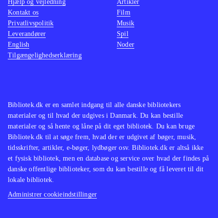
Hjælp og vejledning
Artikler
birds trilogy som indeholder alle de
lettere
Kontakt os
Film
originale baner plus "Rio" og
man ska
Privatlivspolitik
Musik
"Seasons"
.
Star wa
Leverandører
Spil
English
Noder
Angry birds er stadig et fantastisk
nænsom
Tilgængelighedserklæring
underholdende koncept og med Star
svært i
wars er det til topkarakter. Casual
Indkøb
gaming på et meget højt niveau
.
Bibliotek.dk er en samlet indgang til alle danske bibliotekers
materialer og til hvad der udgives i Danmark. Du kan bestille
materialer og så hente og låne på dit eget bibliotek. Du kan bruge
Bibliotek.dk til at søge frem, hvad der er udgivet af bøger, musik,
tidsskrifter, artikler, e-bøger, lydbøger osv. Bibliotek.dk er altså ikke
et fysisk bibliotek, men en database og service over hvad der findes på
danske offentlige biblioteker, som du kan bestille og få leveret til dit
lokale bibliotek.
Administrer cookieindstillinger