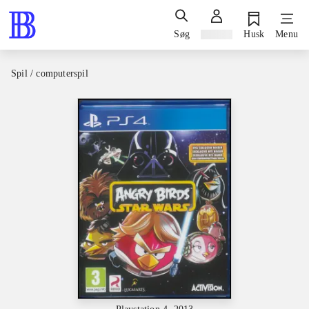
Søg
Log ind
Husk
Menu
Spil / computerspil