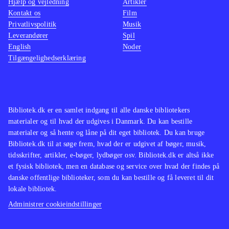
Hjælp og vejledning
Artikler
birds trilogy som indeholder alle de
lettere
Kontakt os
Film
originale baner plus "Rio" og
man ska
Privatlivspolitik
Musik
"Seasons"
.
Star wa
Leverandører
Spil
English
Noder
Angry birds er stadig et fantastisk
nænsom
Tilgængelighedserklæring
underholdende koncept og med Star
svært i
wars er det til topkarakter. Casual
Indkøb
gaming på et meget højt niveau
.
Bibliotek.dk er en samlet indgang til alle danske bibliotekers
materialer og til hvad der udgives i Danmark. Du kan bestille
materialer og så hente og låne på dit eget bibliotek. Du kan bruge
Bibliotek.dk til at søge frem, hvad der er udgivet af bøger, musik,
tidsskrifter, artikler, e-bøger, lydbøger osv. Bibliotek.dk er altså ikke
et fysisk bibliotek, men en database og service over hvad der findes på
danske offentlige biblioteker, som du kan bestille og få leveret til dit
lokale bibliotek.
Administrer cookieindstillinger