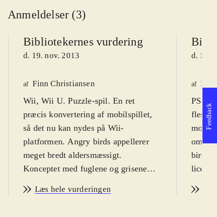
Anmeldelser (3)
Bibliotekernes vurdering
Bibli
d. 19. nov. 2013
d. 19. 
Finn Christiansen
Finn
af
af
Wii, Wii U. Puzzle-spil. En ret
PS3, X
Feedback
præcis konvertering af mobilspillet,
fleste,
så det nu kan nydes på Wii-
mobilte
platformen. Angry birds appellerer
om det
meget bredt aldersmæssigt.
birds. 
Konceptet med fuglene og grisene
licens
virker dog ikke til at være så
mercha
Læs hele vurderingen
Læs
hysterisk populært og
Spillet
allestedsnærværende, som det har
bred m