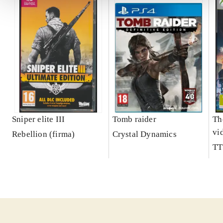
Sniper elite III
Tomb raider
Th
vi
Rebellion (firma)
Crystal Dynamics
TT