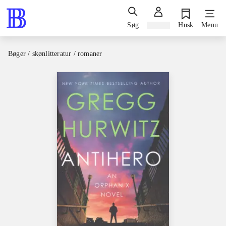
Søg
Log ind
Husk
Menu
Bøger / skønlitteratur / romaner