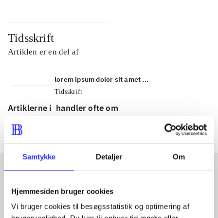
Tidsskrift
Artiklen er en del af
lorem ipsum dolor sit amet ...
Tidsskrift
Artiklerne i
handler ofte om
Samtykke
Detaljer
Om
Artikler med samme emner
Hjemmesiden bruger cookies
Fra
Vi bruger cookies til besøgsstatistik og optimering af