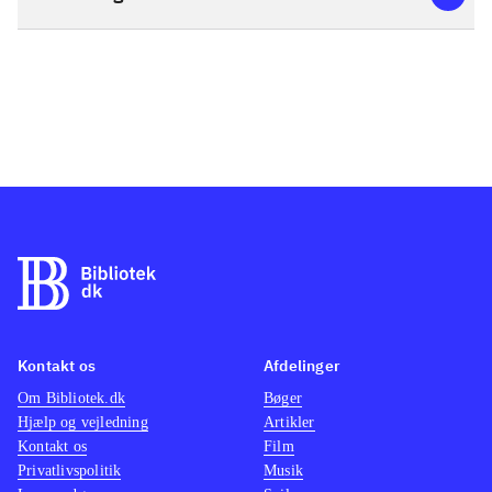
Kontakt os
Afdelinger
Om Bibliotek.dk
Bøger
Hjælp og vejledning
Artikler
Kontakt os
Film
Privatlivspolitik
Musik