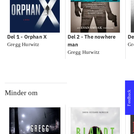
Del 1 -
Orphan X
Del 2 -
The nowhere
De
man
Gregg Hurwitz
Gr
Gregg Hurwitz
Minder om
Feedback