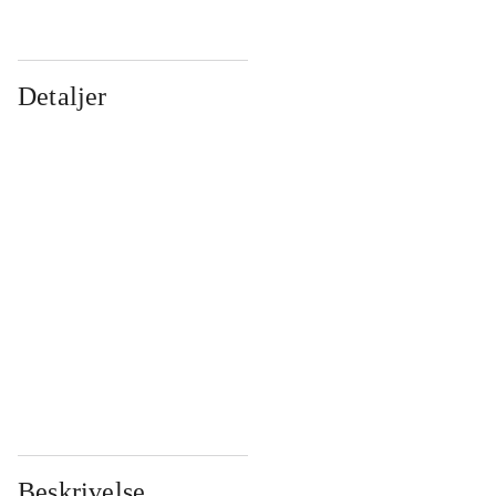
Detaljer
...
...
...
...
...
...
...
...
...
...
...
...
Beskrivelse