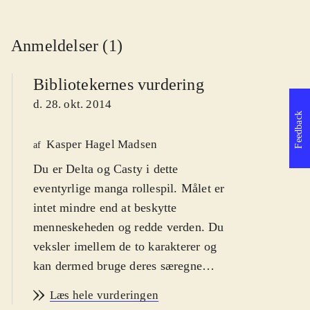
Anmeldelser (1)
Bibliotekernes vurdering
d. 28. okt. 2014
Feedback
Kasper Hagel Madsen
af
Du er Delta og Casty i dette
eventyrlige manga rollespil. Målet er
intet mindre end at beskytte
menneskeheden og redde verden. Du
veksler imellem de to karakterer og
kan dermed bruge deres særegne
styrker til at løse mysteriet. For fans
Læs hele vurderingen
af genren japansk rollespil. Fra 12 år
.