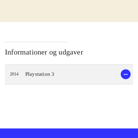
I kampen for at redde verden skal
Cas og Delta finde en magisk sang.
Men der er onde kræfter på spil, der
vil forhindre dem i at opnå det. De
bliver taget til fange af Zir, der leder
Informationer og udgaver
Genomirai kirken og er ved at lave
en farlig magisk sang. Gameplay
Playstation 3
2014
minder om det fra andre spil i
genren. Man bevæger sig rundt og
udforsker verden imens man
interagerer med andre og indsamler
genstande. Det bidrager til at man
lærer hovedpersonernes historie at
kende og forstår opgaven der skal
løses. Det ender engang imellem i