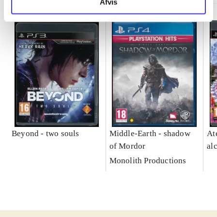
Afvis
Beyond - two souls
Middle-Earth - shadow
At
of Mordor
al
Monolith Productions