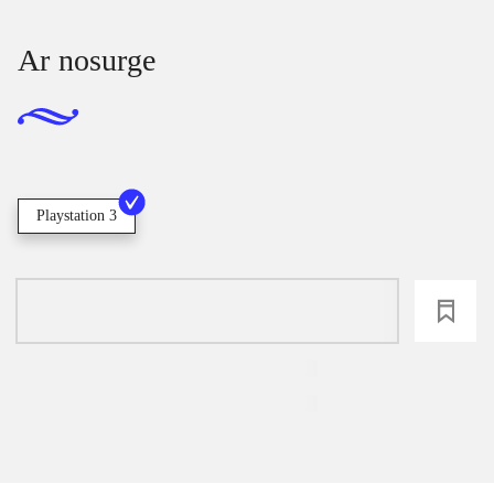
Ar nosurge
Playstation 3
loading