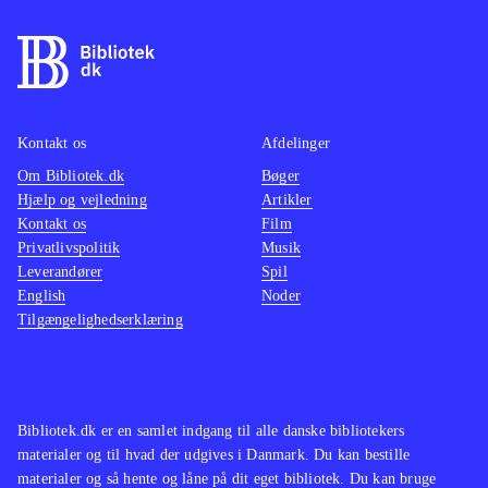
kamp, hvor et særligt magtfuldt
våben er magiske sange, der øger
chancen for at klare modstanderne
.
Spillet er en flot visuel oplevelse og
byder på et gennemført mytologisk
Kontakt os
Afdelinger
mangaunivers. Historien er dog
Om Bibliotek.dk
Bøger
Hjælp og vejledning
Artikler
forholdsvis kompleks, så man skal
Kontakt os
Film
bruge tid på at forstå den for at få det
Privatlivspolitik
Musik
fulde udbytte og affinde sig med
Leverandører
Spil
mange lange dialoger. Pegi er 16 og
English
Noder
Tilgængelighedserklæring
der er ikon for sex, hvilket dog er ret
sobert. Sprog: Engelsk
.
Der findes et væld af spil indenfor
genren. I blandt de mest populære er
Bibliotek.dk er en samlet indgang til alle danske bibliotekers
serierne Final fantasy og Dragon
materialer og til hvad der udgives i Danmark. Du kan bestille
quest. Ni no Kuni er et eksempel på
materialer og så hente og låne på dit eget bibliotek. Du kan bruge