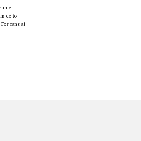
 intet
em de to
 For fans af