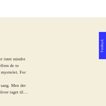
Feedback
er intet mindre
ellem de to
 mysteriet. For
k sang. Men der
iver taget til
rlig magisk sang.
ig rundt og