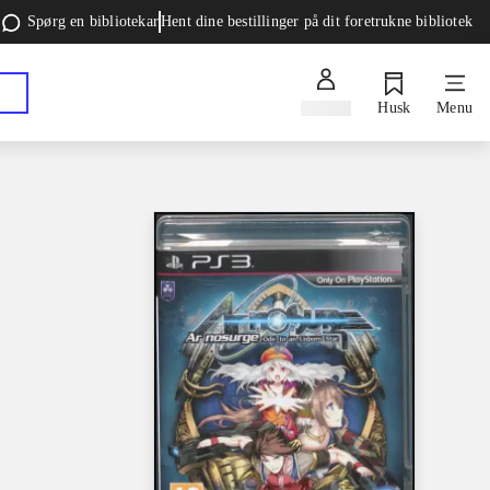
Spørg en bibliotekar
Hent dine bestillinger på dit foretrukne bibliotek
Log ind
Husk
Menu