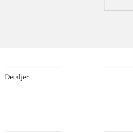
Detaljer
...
...
...
...