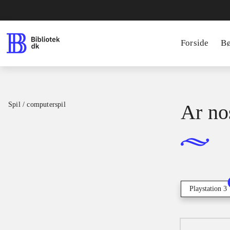
Forside
B
Spil / computerspil
Ar no
Playstation 3