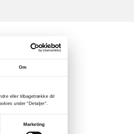
Om
dre eller tilbagetrække dit
okies under ”Detaljer”.
Marketing