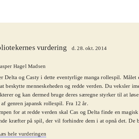
liotekernes vurdering
d. 28. okt. 2014
asper Hagel Madsen
r Delta og Casty i dette eventyrlige manga rollespil. Målet 
at beskytte menneskeheden og redde verden. Du veksler im
kterer og kan dermed bruge deres særegne styrker til at løse
 af genren japansk rollespil. Fra 12 år
.
mpen for at redde verden skal Cas og Delta finde en magis
nde kræfter på spil, der vil forhindre dem i at opnå det. De bl
e af Zir, der leder Genomirai kirken og er ved at lave en fa
æs hele vurderingen
play minder om det fra andre spil i genren. Man bevæger s