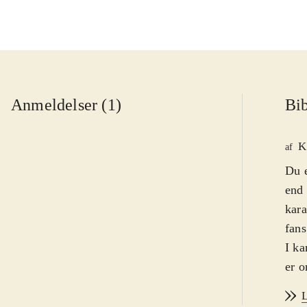
Anmeldelser (1)
Bib
K
af
Du e
end 
kara
fans
I ka
er o
fang
L
Game