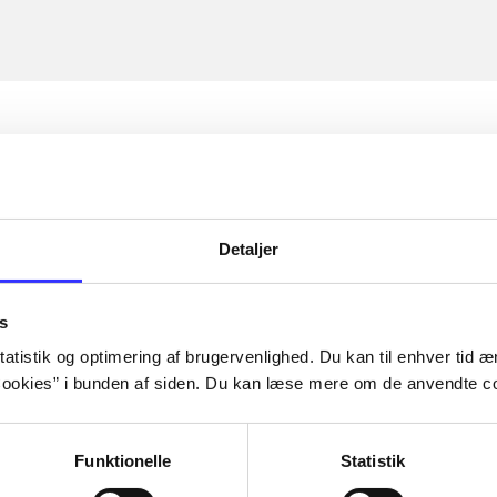
Detaljer
s
atistik og optimering af brugervenlighed. Du kan til enhver tid æn
ookies” i bunden af siden. Du kan læse mere om de anvendte co
Funktionelle
Statistik