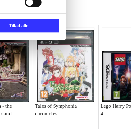
Tillad alle
 - the
Tales of Symphonia
Lego Harry Pot
Arland
chronicles
4